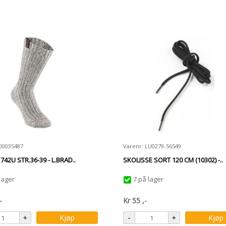
800035487
Varenr: LU0279-56549
42U STR.36-39 - L.BRAD..
SKOLISSE SORT 120 CM (10302) -..
lager
7 på lager
-
Kr
55
,-
Kjøp
Kjøp