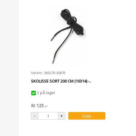
Varenr: SK0279-65870
SKOLISSE SORT 200 CM (10314) -..
2 på lager
Kr
125
,-
Kjøp