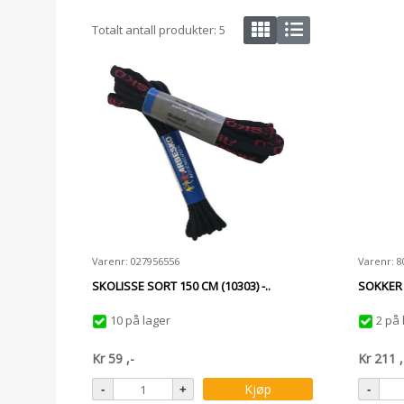
Totalt antall produkter:
5
Varenr: 027956556
Varenr: 
SKOLISSE SORT 150 CM (10303) -..
SOKKER 7
10 på lager
2 på 
Kr
59
,-
Kr
211
,
Kjøp