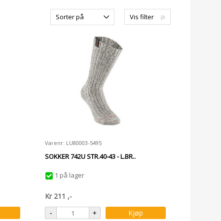
Sorter på
Vis filter
Varenr: LU80003-5495
SOKKER 742U STR.40-43 - L.BR..
1 på lager
Kr
211
,-
Kjøp