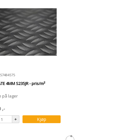
NS7484575
TE 4MM S235JR - pris/m²
e på lager
0
,-
Kjøp