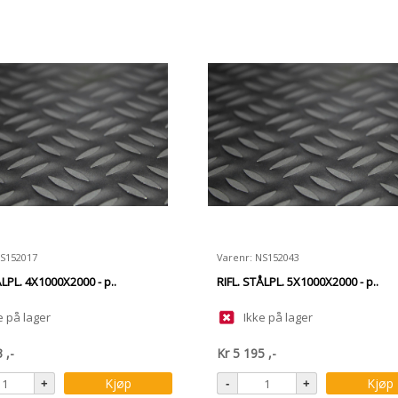
NS152017
Varenr: NS152043
ÅLPL. 4X1000X2000 - p..
RIFL. STÅLPL. 5X1000X2000 - p..
e på lager
Ikke på lager
3
,-
Kr
5 195
,-
Kjøp
Kjøp