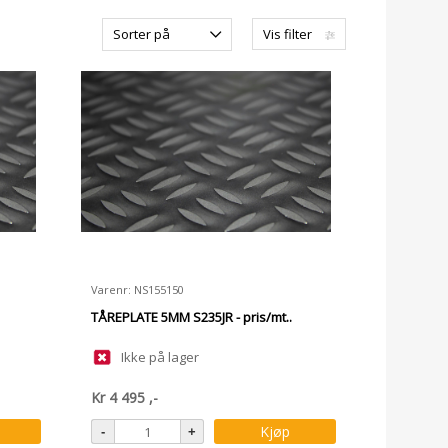
Sorter på
Vis filter
Varenr: NS155150
TÅREPLATE 5MM S235JR - pris/mt..
Ikke på lager
Kr
4 495
,-
Kjøp