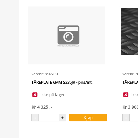
Varenr: NS65161
Varenr: 
TÅREPLATE 6MM S235JR - pris/mt..
TÅREPLA
Ikke på lager
Ikk
Kr
4 325
,-
Kr
3 90
Kjøp