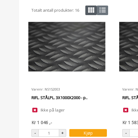
Totalt antall produkter:
16
Varenr: NS152003
Varenr: 
RIFL. STÅLPL. 3X1000X2000 - p..
RIFL. ST
Ikke på lager
Ikk
Kr
1 046
,-
Kr
1 58
Kjøp