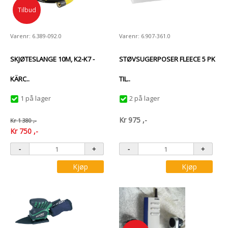
Tilbud
Varenr: 6.389-092.0
Varenr: 6.907-361.0
SKJØTESLANGE 10M, K2-K7 -
STØVSUGERPOSER FLEECE 5 PK
KÄRC..
TIL..
1 på lager
2 på lager
Kr
975
,-
Kr
1 380
,-
Kr
750
,-
Kjøp
Kjøp