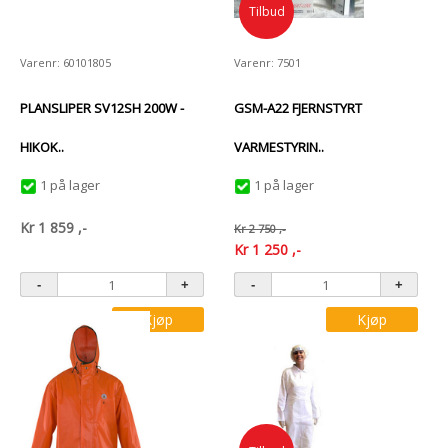
Tilbud
Varenr: 60101805
Varenr: 7501
PLANSLIPER SV12SH 200W -
GSM-A22 FJERNSTYRT
HIKOK..
VARMESTYRIN..
1 på lager
1 på lager
Kr
1 859
,-
Kr
2 750
,-
Kr
1 250
,-
Kjøp
Kjøp