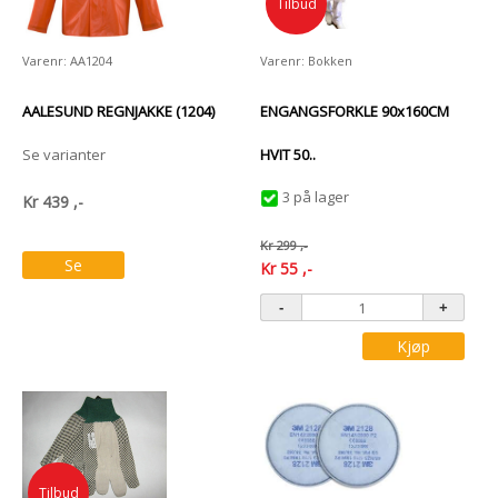
Tilbud
Varenr: AA1204
Varenr: Bokken
AALESUND REGNJAKKE (1204)
ENGANGSFORKLE 90x160CM
Se varianter
HVIT 50..
3 på lager
Kr
439
,-
Kr
299
,-
Se
Kr
55
,-
varianter
Kjøp
Tilbud