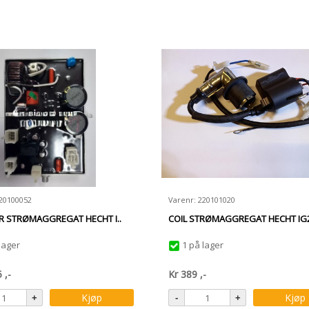
220100052
Varenr: 220101020
R STRØMAGGREGAT HECHT I..
COIL STRØMAGGREGAT HECHT IG2
lager
1 på lager
5
,-
Kr
389
,-
Kjøp
Kjøp