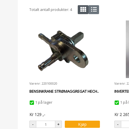
Totalt antall produkter:
4
Varenr: 220100020
Varenr: 
BENSINKRANE STRØMAGGREGAT HECH..
INVERTE
1 på lager
1 på 
Kr
129
,-
Kr
2 26
Kjøp