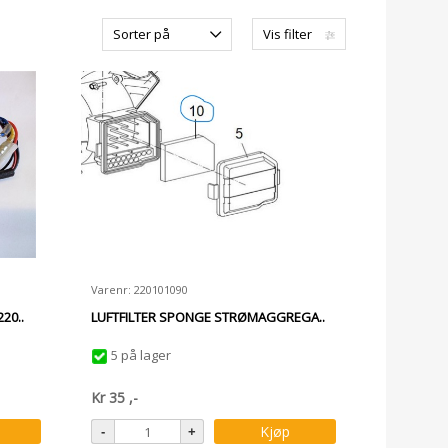
Sorter på
Vis filter
Varenr: 220101090
20..
LUFTFILTER SPONGE STRØMAGGREGA..
5 på lager
Kr
35
,-
Kjøp