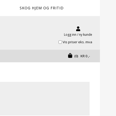
SKOG HJEM OG FRITID
Logg inn / ny kunde
Vis priser eks. mva
(0)
KR
0
,-