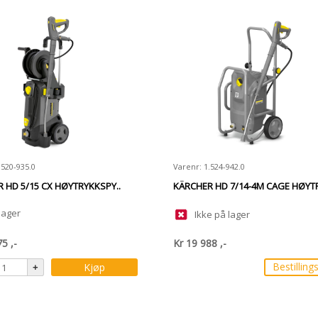
.520-935.0
Varenr: 1.524-942.0
 HD 5/15 CX HØYTRYKKSPY..
KÄRCHER HD 7/14-4M CAGE HØYTR
lager
Ikke på lager
75
,-
Kr
19 988
,-
Bestilling
Kjøp