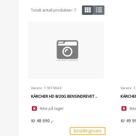
Totalt antall produkter:
7
Varenr: 1.187-904.0
Varenr: 1
KÄRCHER HD 8/20G BENSINDREVET ..
KÄRCHER
Ikke på lager
Ikk
Kr
48 690
,-
Kr
49 9
Bestillingsvare