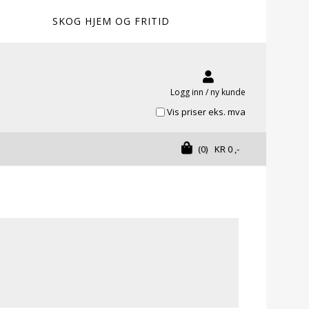
SKOG HJEM OG FRITID
Logg inn / ny kunde
Vis priser eks. mva
(0)
KR
0
,-