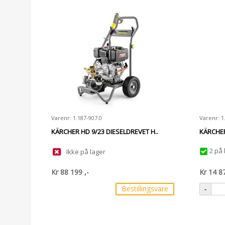
Varenr: 1.187-907.0
Varenr: 1
KÄRCHER HD 9/23 DIESELDREVET H..
KÄRCHER
2 på 
Ikke på lager
Kr
88 199
,-
Kr
14 8
Bestillingsvare