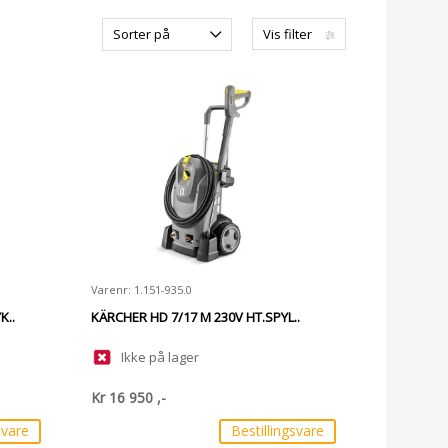
Sorter på
Vis filter
Varenr: 1.151-935.0
K..
KÄRCHER HD 7/17 M 230V HT.SPYL..
Ikke på lager
Kr
16 950
,-
svare
Bestillingsvare