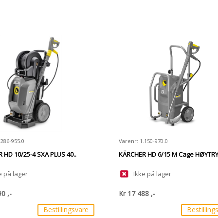
.286-955.0
Varenr: 1.150-970.0
 HD 10/25-4 SXA PLUS 40..
KÄRCHER HD 6/15 M Cage HØYTRY
e på lager
Ikke på lager
90
,-
Kr
17 488
,-
Bestillingsvare
Bestilling