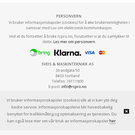
Personvern
Vi bruker informasjonskapsler (cookies) for å øke brukervennligheten i
samsvar med Lov om elektronisk kommunikasjon.
Ved at du fortsetter å bruke rcpro.no, forutsetter vi at du samtykker til
dette.
Les mer om personvern
.
Sveis & Maskinteknikk AS
Strandgata 50
8403 Sortland
Telefon: 76111800
E-post:
info@rcpro.no
Org.nr: 979 663 315
Vi bruker informasjonskapsler (cookies) slik at vi kan yte deg
bedre service. Informasjonskapslene blir hovedsakelig
benyttet for trafikkmåling og optimalisering av tjenesten. Du
© Sveis & Maskinteknikk AS |
Design
&
implementasjon av Kréatif
kan også lese mer om vår bruk av informasjonskapsler
her
.