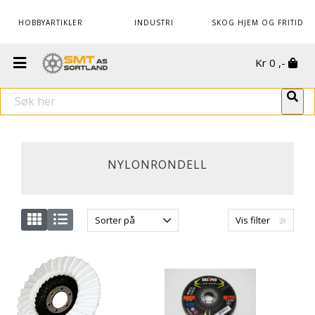
HOBBYARTIKLER
INDUSTRI
SKOG HJEM OG FRITID
Kr
0
,-
NYLONRONDELL
Sorter på
Vis filter