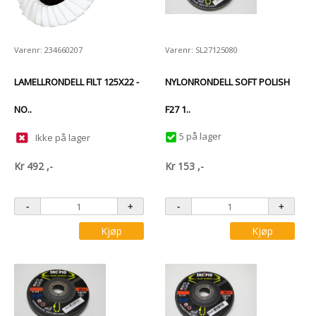
Varenr: 234660207
Varenr: SL27125080
LAMELLRONDELL FILT 125X22 -
NYLONRONDELL SOFT POLISH
NO..
F27 1..
5 på lager
Ikke på lager
Kr
492
,-
Kr
153
,-
Kjøp
Kjøp