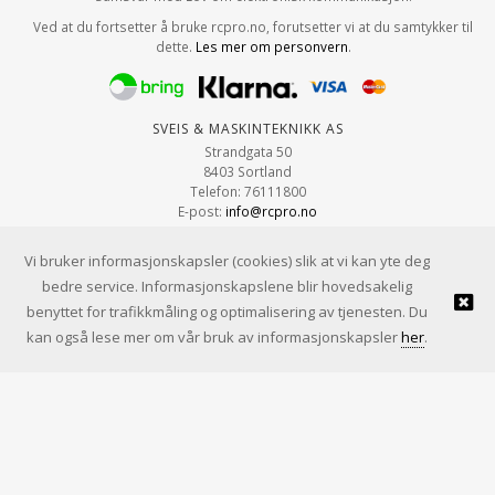
Ved at du fortsetter å bruke rcpro.no, forutsetter vi at du samtykker til
dette.
Les mer om personvern
.
Sveis & Maskinteknikk AS
Strandgata 50
8403 Sortland
Telefon: 76111800
E-post:
info@rcpro.no
Org.nr: 979 663 315
Vi bruker informasjonskapsler (cookies) slik at vi kan yte deg
bedre service. Informasjonskapslene blir hovedsakelig
benyttet for trafikkmåling og optimalisering av tjenesten. Du
© Sveis & Maskinteknikk AS |
Design
&
implementasjon av Kréatif
kan også lese mer om vår bruk av informasjonskapsler
her
.