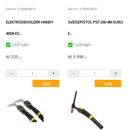
Varenr: 0700006013
Varenr: 0700025021
ELEKTRODEHOLDER HANDY
SVEISEPISTOL PSF 260 4M EURO
400A ES..
E..
2 på lager
1 på lager
Kr
525
,-
Kr
3 998
,-
Kjøp
Kjøp