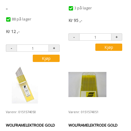
..
3 på lager
88 på lager
Kr
95
,-
Kr
12
,-
Kjøp
Kjøp
Varenr: 0151574050
Varenr: 0151574051
WOLFRAMELEKTRODE GOLD
WOLFRAMELEKTRODE GOLD