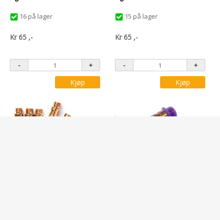
16 på lager
15 på lager
Kr
65
,-
Kr
65
,-
Kjøp
Kjøp
Varenr: 0157123015
Varenr: 0157123016
SPENNHYLSEHUS STD Tig 1,0mm
ELEKTRODE MUNNSTYKKE TIG
TXH1..
Ikke på lager