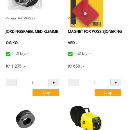
Varenr: 043794GYS
Varenr: 044302GYS
JORDINGSKABEL MED KLEMME
MAGNET FOR POSSISJONERING
OG KO..
VED ..
2 på lager
1 på lager
Kr
1 275
,-
Kr
659
,-
Kjøp
Kjøp