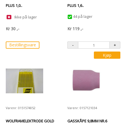
PLUS 1,0..
PLUS 1,6..
44 på lager
Ikke på lager
Kr
30
,-
Kr
119
,-
Bestillingsvare
Kjøp
Varenr: 0151574052
Varenr: 0157121034
WOLFRAMELEKTRODE GOLD
GASSKÅPE 9,8MM NR.6