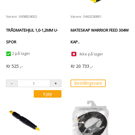
Varenr: 0458824002
Varenr: 0465250881
TRÅDMATEHJUL 1,0-1,2MM U-
MATESKAP WARRIOR FEED 304W
SPOR
KAP..
2 på lager
Ikke på lager
Kr
525
,-
Kr
20 733
,-
Bestillingsvare
Kjøp