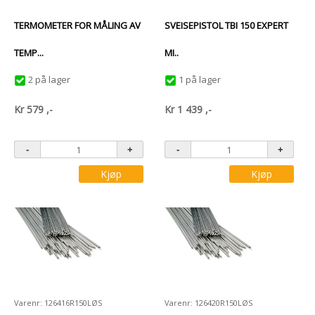
TERMOMETER FOR MÅLING AV
SVEISEPISTOL TBI 150 EXPERT
TEMP...
MI..
2 på lager
1 på lager
Kr
579
,-
Kr
1 439
,-
Kjøp
Kjøp
Varenr: 126416R150LØS
Varenr: 126420R150LØS