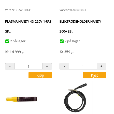
Varenr: 0559160145
Varenr: 0700006003
PLASMA HANDY 45i 220V 1-FAS
ELEKTRODEHOLDER HANDY
SK..
200A ES..
2 på lager
7 på lager
Kr
14 999
,-
Kr
359
,-
Kjøp
Kjøp