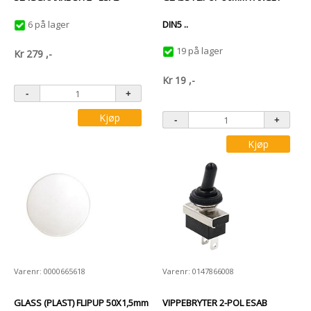
6 på lager
DIN5 ..
19 på lager
Kr
279
,-
Kr
19
,-
Kjøp
Kjøp
Varenr: 0000665618
Varenr: 0147866008
GLASS (PLAST) FLIPUP 50X1,5mm
VIPPEBRYTER 2-POL ESAB