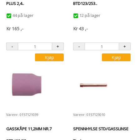
PLUS 2,4..
BTD123/253..
44 på lager
12 på lager
Kr
165
,-
Kr
43
,-
Kjøp
Kjøp
Varenr: 0157121039
Varenr: 0157123010
GASSKÅPE 11,2MM NR.7
SPENNHYLSE STD/GASSLINSE