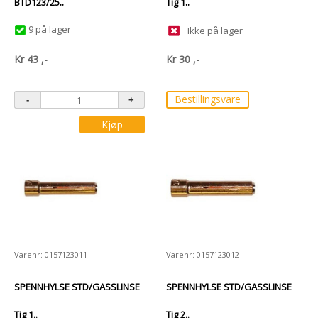
BTD123/25..
Tig 1..
9 på lager
Ikke på lager
Kr
43
,-
Kr
30
,-
Bestillingsvare
Kjøp
Varenr: 0157123011
Varenr: 0157123012
SPENNHYLSE STD/GASSLINSE
SPENNHYLSE STD/GASSLINSE
Tig 1..
Tig 2..