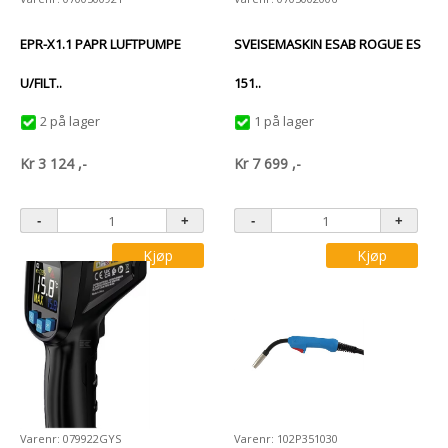
EPR-X1.1 PAPR LUFTPUMPE
SVEISEMASKIN ESAB ROGUE ES
U/FILT..
151..
2 på lager
1 på lager
Kr
3 124
,-
Kr
7 699
,-
Kjøp
Kjøp
Varenr: 079922GYS
Varenr: 102P351030