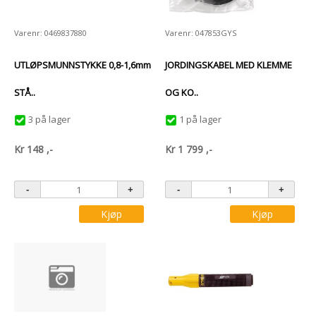
Varenr: 0469837880
Varenr: 047853GYS
UTLØPSMUNNSTYKKE 0,8-1,6mm
JORDINGSKABEL MED KLEMME
STÅ..
OG KO..
3 på lager
1 på lager
Kr
148
,-
Kr
1 799
,-
Kjøp
Kjøp