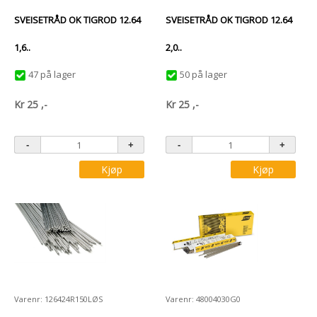
SVEISETRÅD OK TIGROD 12.64
SVEISETRÅD OK TIGROD 12.64
1,6..
2,0..
47 på lager
50 på lager
Kr
25
,-
Kr
25
,-
Kjøp
Kjøp
Varenr: 126424R150LØS
Varenr: 48004030G0