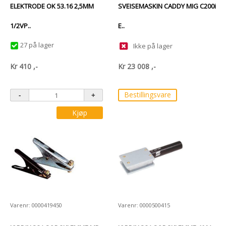
ELEKTRODE OK 53.16 2,5MM
SVEISEMASKIN CADDY MIG C200i
1/2VP..
E..
27 på lager
Ikke på lager
Kr
410
,-
Kr
23 008
,-
Bestillingsvare
Kjøp
Varenr: 0000419450
Varenr: 0000500415