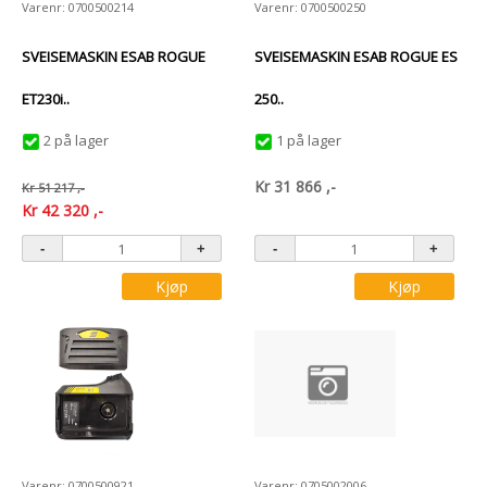
Varenr: 0700500214
Varenr: 0700500250
SVEISEMASKIN ESAB ROGUE
SVEISEMASKIN ESAB ROGUE ES
ET230i..
250..
2 på lager
1 på lager
Kr
31 866
,-
Kr
51 217
,-
Kr
42 320
,-
Kjøp
Kjøp
Varenr: 0700500921
Varenr: 0705002006