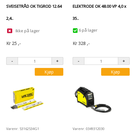
SVEISETRÅD OK TIGROD 12.64
ELEKTRODE OK 48.00 VP 4,0 x
2,4..
35..
6 på lager
Ikke på lager
Kr
25
,-
Kr
328
,-
Kjøp
Kjøp
Varenr: 53162534G1
Varenr: 0349312030