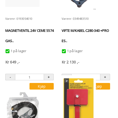
Varenr: 0193054010
Varenr: 0349483510
MAGNETVENTIL 24V CEME 5574
VIFTE M/KABEL C280-340 +PRO
GAS..
ES..
1 på lager
1 på lager
Kr
649
,-
Kr
2 130
,-
Kjøp
Kjøp