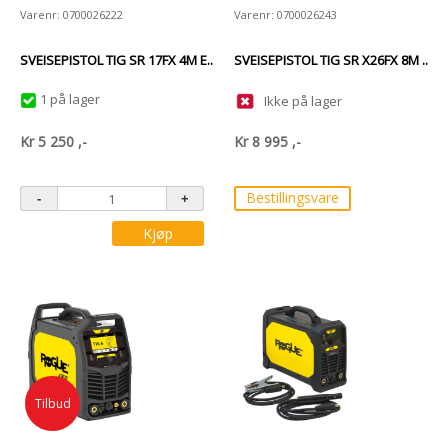
Varenr: 0700026222
Varenr: 0700026243
SVEISEPISTOL TIG SR 17FX 4M E..
SVEISEPISTOL TIG SR X26FX 8M ..
1 på lager
Ikke på lager
Kr
5 250
,-
Kr
8 995
,-
Bestillingsvare
Kjøp
Tilbud