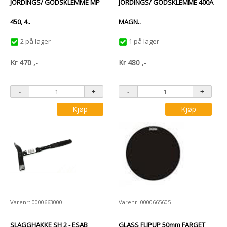
JORDINGS/ GODSKLEMME MP
JORDINGS/ GODSKLEMME 400A
450, 4..
MAGN..
2 på lager
1 på lager
Kr
470
,-
Kr
480
,-
Kjøp
Kjøp
Varenr: 0000663000
Varenr: 0000665605
SLAGGHAKKE SH 2 - ESAB
GLASS FLIPUP 50mm FARGET