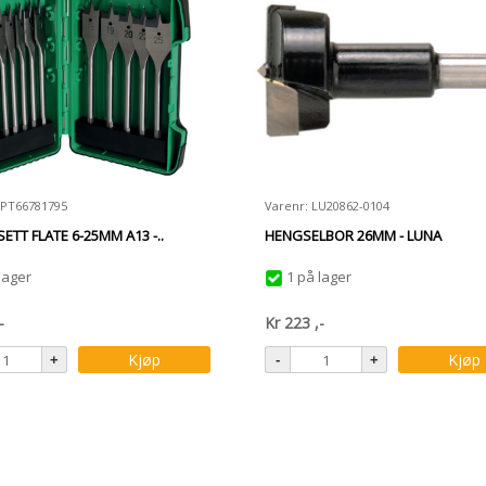
HPT66781795
Varenr: LU20862-0104
ETT FLATE 6-25MM A13 -..
HENGSELBOR 26MM - LUNA
lager
1 på lager
-
Kr
223
,-
Kjøp
Kjøp