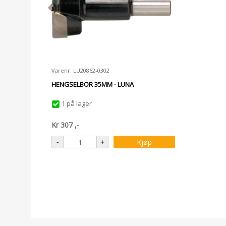
Varenr: LU20862-0302
HENGSELBOR 35MM - LUNA
1 på lager
Kr
307
,-
Kjøp