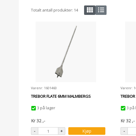
Totalt antall produkter:
14
Varenr: 1601460
Varenr: 1
TREBOR FLATE 6MM MALMBERGS
TREBOR
3 på lager
3 på 
Kr
32
,-
Kr
32
,-
Kjøp