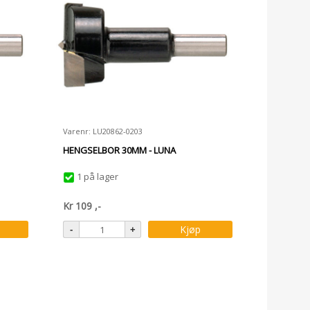
Varenr: LU20862-0203
HENGSELBOR 30MM - LUNA
1 på lager
Kr
109
,-
Kjøp