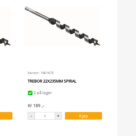
Varenr: 1601673
TREBOR 22X235MM SPIRAL
2 på lager
Kr
189
,-
Kjøp