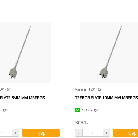
601461
Varenr: 1601462
 FLATE 8MM MALMBERGS
TREBOR FLATE 10MM MALMBERGS
lager
3 på lager
Kr
34
,-
Kjøp
Kjøp