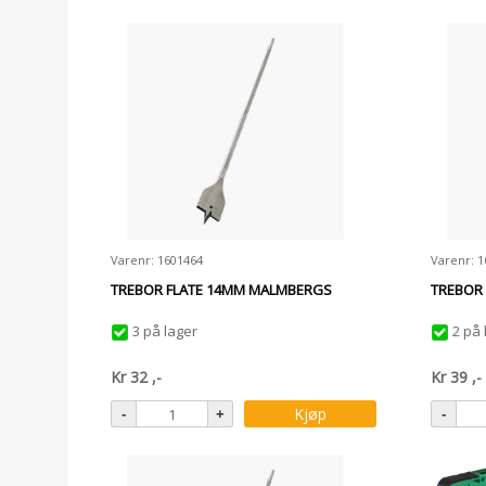
Varenr: 1601464
Varenr: 1
TREBOR FLATE 14MM MALMBERGS
TREBOR
3 på lager
2 på 
Kr
32
,-
Kr
39
,-
Kjøp