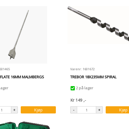
601465
Varenr: 1601672
 FLATE 16MM MALMBERGS
TREBOR 18X235MM SPIRAL
lager
2 på lager
Kr
149
,-
Kjøp
Kjøp