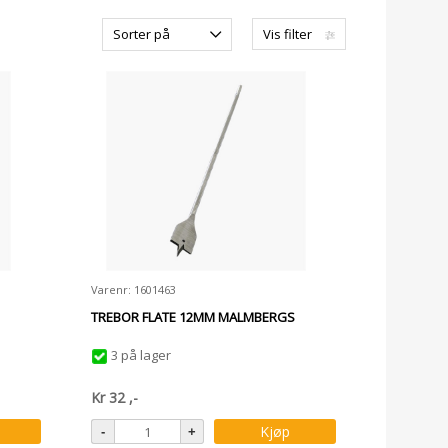
Sorter på
Vis filter
Varenr: 1601463
TREBOR FLATE 12MM MALMBERGS
3 på lager
Kr
32
,-
Kjøp