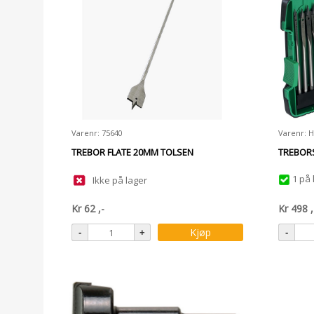
Varenr: 75640
Varenr: 
TREBOR FLATE 20MM TOLSEN
TREBORS
1 på 
Ikke på lager
Kr
62
,-
Kr
498
,
Kjøp