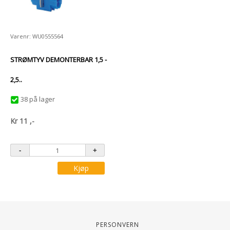
Varenr: WU0555564
STRØMTYV DEMONTERBAR 1,5 -
2,5..
38 på lager
Kr
11
,-
Kjøp
Personvern