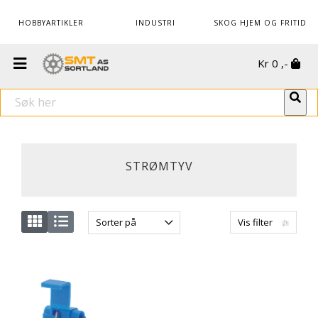
HOBBYARTIKLER
INDUSTRI
SKOG HJEM OG FRITID
Kr
0
,-
STRØMTYV
Sorter på
Vis filter