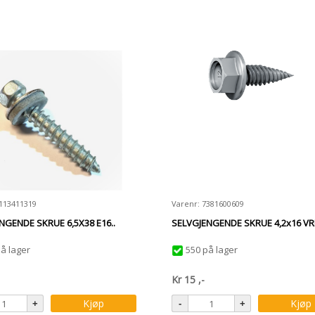
3113411319
Varenr: 7381600609
NGENDE SKRUE 6,5X38 E16..
SELVGJENGENDE SKRUE 4,2x16 VR
å lager
550 på lager
Kr
15
,-
Kjøp
Kjøp