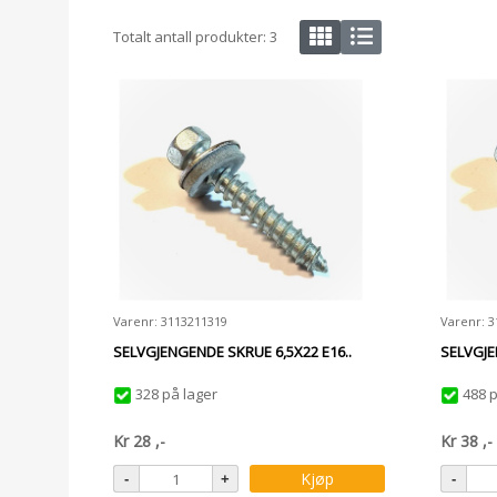
Totalt antall produkter:
3
Varenr: 3113211319
Varenr: 
SELVGJENGENDE SKRUE 6,5X22 E16..
SELVGJE
328 på lager
488 p
Kr
28
,-
Kr
38
,-
Kjøp