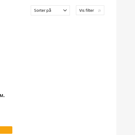
Sorter på
Vis filter
M..