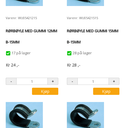
Varenr: WU05421215
Varenr: WU05421515
RØRBØYLE MED GUMMI 12MM
RØRBØYLE MED GUMMI 15MM
B-15MM
B-15MM
17 på lager
28 på lager
Kr
24
,-
Kr
28
,-
Kjøp
Kjøp