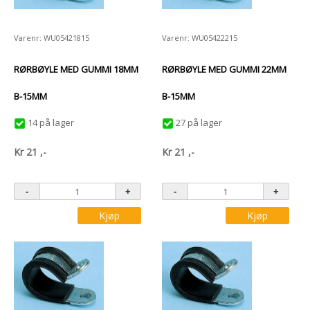
Varenr: WU05421815
Varenr: WU05422215
RØRBØYLE MED GUMMI 18MM
RØRBØYLE MED GUMMI 22MM
B-15MM
B-15MM
14 på lager
27 på lager
Kr
21
,-
Kr
21
,-
Kjøp
Kjøp