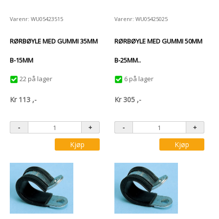
Varenr: WU05423515
Varenr: WU05425025
RØRBØYLE MED GUMMI 35MM
RØRBØYLE MED GUMMI 50MM
B-15MM
B-25MM..
22 på lager
6 på lager
Kr
113
,-
Kr
305
,-
Kjøp
Kjøp