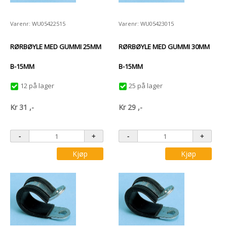
Varenr: WU05422515
Varenr: WU05423015
RØRBØYLE MED GUMMI 25MM
RØRBØYLE MED GUMMI 30MM
B-15MM
B-15MM
12 på lager
25 på lager
Kr
31
,-
Kr
29
,-
Kjøp
Kjøp