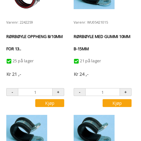
Varenr: 2242259
Varenr: WU05421015
RØRBØYLE OPPHENG 8/10MM
RØRBØYLE MED GUMMI 10MM
FOR 13..
B-15MM
25 på lager
21 på lager
Kr
21
,-
Kr
24
,-
Kjøp
Kjøp