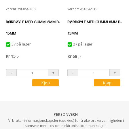
Varenr: WU0542615
Varenr: WU0542815
RØRBØYLE MED GUMMI 6MM B-
RØRBØYLE MED GUMMI 8MM B-
15MM
15MM
37 på lager
27 på lager
Kr
15
,-
Kr
68
,-
Kjøp
Kjøp
Personvern
Vi bruker informasjonskapsler (cookies) for å øke brukervennligheten i
samsvar med Lov om elektronisk kommunikasjon.