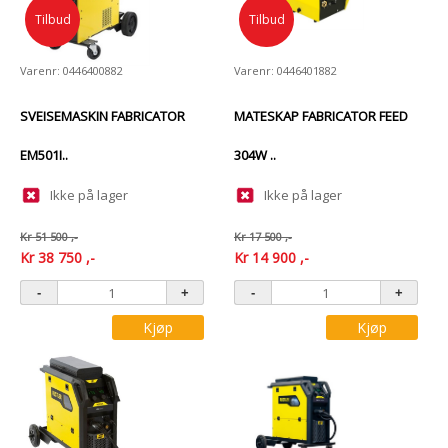
Tilbud
Tilbud
Varenr: 0446400882
Varenr: 0446401882
SVEISEMASKIN FABRICATOR
MATESKAP FABRICATOR FEED
EM501I..
304W ..
Ikke på lager
Ikke på lager
Kr
51 500
,-
Kr
17 500
,-
Kr
38 750
,-
Kr
14 900
,-
Kjøp
Kjøp