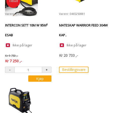
Tilbud
Varenr: 0459836992
Varenr: 0465250881
INTERCON SETT 10M W 95M²
MATESKAP WARRIOR FEED 304W
ESAB
KAP..
Ikke på lager
Ikke på lager
Kr
20 733
,-
Kr
9 750
,-
Kr
7 250
,-
Bestillingsvare
Kjøp