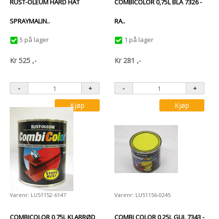
RUST-OLEUM HARD HAT
COMBICOLOR 0,75L BLÅ 7326 -
SPRAYMALIN..
RA..
5 på lager
1 på lager
Kr
525
,-
Kr
281
,-
Kjøp
Kjøp
Varenr: LU51152-6147
Varenr: LU51156-0245
COMBICOLOR 0,75L KLARRØD
COMBI COLOR 0,25L GUL 7343 -