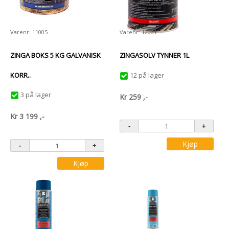
Varenr: 11005
Varenr: 12001
ZINGA BOKS 5 KG GALVANISK
ZINGASOLV TYNNER 1L
KORR..
12 på lager
3 på lager
Kr
259
,-
Kr
3 199
,-
Kjøp
Kjøp