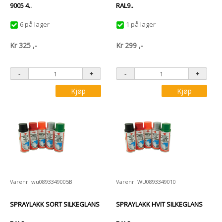
9005 4..
RAL9..
6 på lager
1 på lager
Kr
325
,-
Kr
299
,-
Kjøp
Kjøp
Varenr: wu0893349005B
Varenr: WU0893349010
SPRAYLAKK SORT SILKEGLANS
SPRAYLAKK HVIT SILKEGLANS