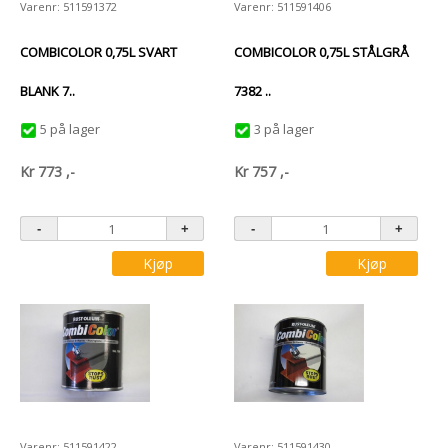
Varenr: 511591372
Varenr: 511591406
COMBICOLOR 0,75L SVART
COMBICOLOR 0,75L STÅLGRÅ
BLANK 7..
7382 ..
5 på lager
3 på lager
Kr
773
,-
Kr
757
,-
Kjøp
Kjøp
Varenr: 511591422
Varenr: 511591430