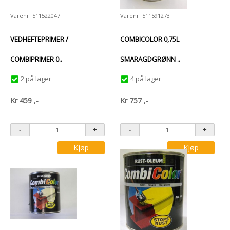
Varenr: 511522047
Varenr: 511591273
VEDHEFTEPRIMER /
COMBICOLOR 0,75L
COMBIPRIMER 0..
SMARAGDGRØNN ..
2 på lager
4 på lager
Kr
459
,-
Kr
757
,-
Kjøp
Kjøp