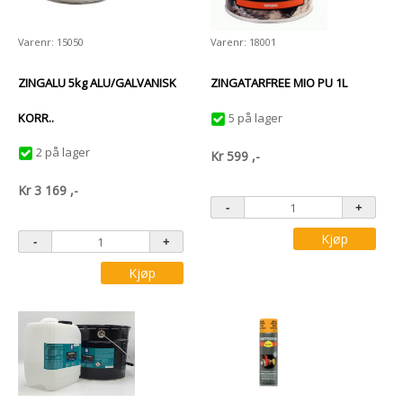
Varenr: 15050
Varenr: 18001
ZINGALU 5kg ALU/GALVANISK
ZINGATARFREE MIO PU 1L
KORR..
5 på lager
2 på lager
Kr
599
,-
Kr
3 169
,-
Kjøp
Kjøp