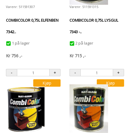
Varenr: 511591307
Varenr: 511591315
COMBICOLOR 0,75L ELFENBEN
COMBICOLOR 0,75L LYSGUL
7342..
7343 -..
1 på lager
2 på lager
Kr
756
,-
Kr
715
,-
Kjøp
Kjøp