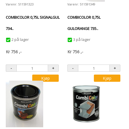
Varenr: 511591323
Varenr: 511591349
COMBICOLOR 0,75L SIGNALGUL
COMBICOLOR 0,75L
734..
GULORANGE 735..
2 på lager
3 på lager
Kr
756
,-
Kr
756
,-
Kjøp
Kjøp