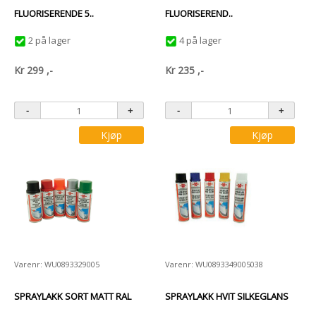
FLUORISERENDE 5..
FLUORISEREND..
2 på lager
4 på lager
Kr
299
,-
Kr
235
,-
Kjøp
Kjøp
Varenr: WU0893329005
Varenr: WU0893349005038
SPRAYLAKK SORT MATT RAL
SPRAYLAKK HVIT SILKEGLANS