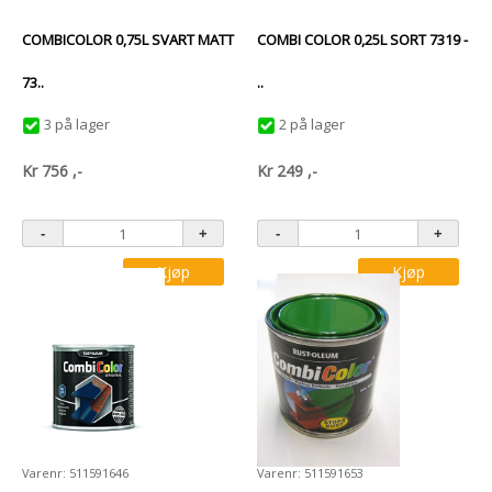
COMBICOLOR 0,75L SVART MATT
COMBI COLOR 0,25L SORT 7319 -
73..
..
3 på lager
2 på lager
Kr
756
,-
Kr
249
,-
Kjøp
Kjøp
Varenr: 511591646
Varenr: 511591653