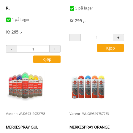
R..
5 på lager
1 på lager
Kr
299
,-
Kr
265
,-
Kjøp
Kjøp
Varenr: WU089319782753
Varenr: WU089319787753
MERKESPRAY GUL
MERKESPRAY ORANGE