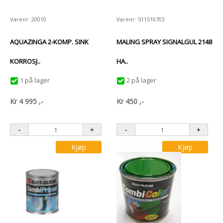
Varenr: 20010
Varenr: 511510703
AQUAZINGA 2-KOMP. SINK
MALING SPRAY SIGNALGUL 2148
KORROSJ..
HA..
1 på lager
2 på lager
Kr
4 995
,-
Kr
450
,-
Kjøp
Kjøp