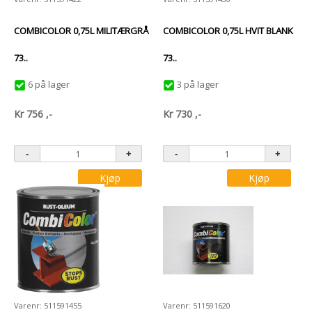
COMBICOLOR 0,75L MILITÆRGRÅ
COMBICOLOR 0,75L HVIT BLANK
73..
73..
6 på lager
3 på lager
Kr
756
,-
Kr
730
,-
Kjøp
Kjøp
Varenr: 511591455
Varenr: 511591620