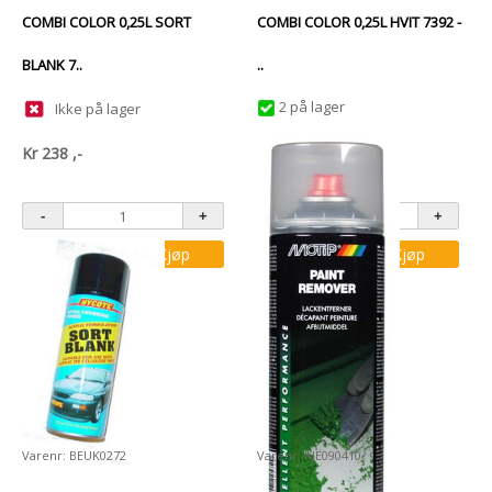
COMBI COLOR 0,25L SORT
COMBI COLOR 0,25L HVIT 7392 -
BLANK 7..
..
2 på lager
Ikke på lager
Kr
238
,-
Kr
299
,-
Kjøp
Kjøp
Varenr: BEUK0272
Varenr: KJE090410