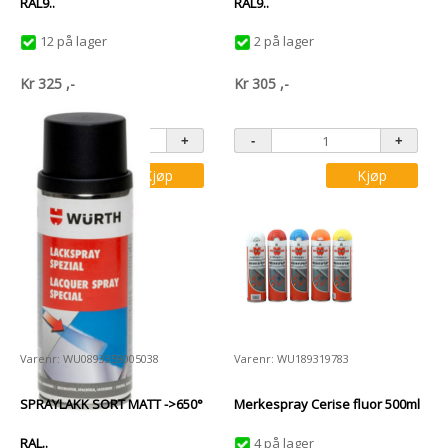
RAL9..
RAL9..
12 på lager
2 på lager
Kr
325
,-
Kr
305
,-
Kjøp
Kjøp
Varenr: WU0893359005038
Varenr: WU189319783
SPRAYLAKK SORT MATT ->650°
Merkespray Cerise fluor 500ml
RAL..
4 på lager