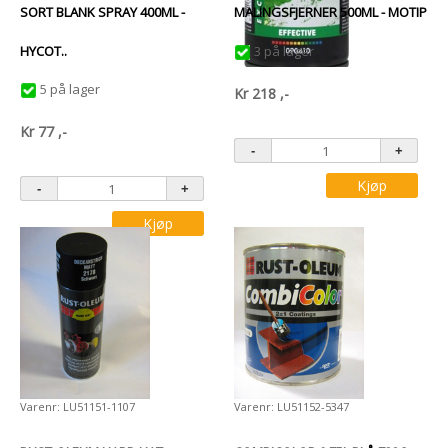
SORT BLANK SPRAY 400ML -
MALINGSFJERNER 500ML - MOTIP
HYCOT..
3 på lager
5 på lager
Kr
218
,-
Kr
77
,-
Kjøp
Kjøp
Varenr: LU51151-1107
Varenr: LU51152-5347