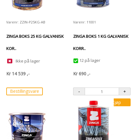
Varenr: ZZIN-P25KG-AB
Varenr: 11001
ZINGA BOKS 25 KG GALVANISK
ZINGA BOKS 1 KG GALVANISK
KOR..
KORR..
12 på lager
Ikke på lager
Kr
14 539
,-
Kr
690
,-
Bestillingsvare
Kjøp