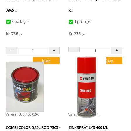
7365 ..
R..
3 på lager
1 på lager
Kr
756
,-
Kr
238
,-
Kjøp
Kjøp
Varenr: LU51156-0260
Varenr: WU0893114
COMBI COLOR 0,25L RØD 7365 -
ZINKSPRAY LYS 400 ML