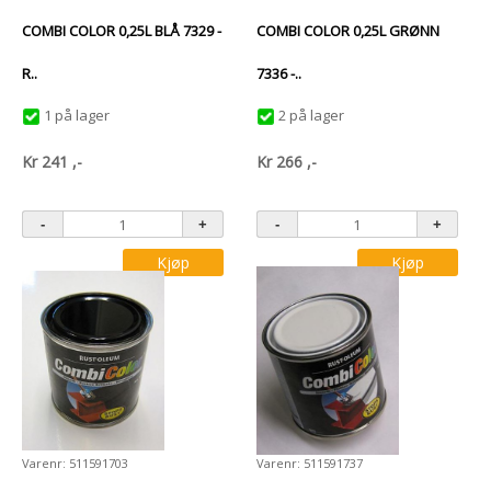
COMBI COLOR 0,25L BLÅ 7329 -
COMBI COLOR 0,25L GRØNN
R..
7336 -..
1 på lager
2 på lager
Kr
241
,-
Kr
266
,-
Kjøp
Kjøp
Varenr: 511591703
Varenr: 511591737