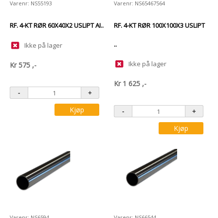
Varenr: NS55193
Varenr: NS65467564
RF. 4-KT RØR 60X40X2 USLIPT AI..
RF. 4-KT RØR 100X100X3 USLIPT
..
Ikke på lager
Ikke på lager
Kr
575
,-
Kr
1 625
,-
Kjøp
Kjøp
Varenr: NS6594
Varenr: NS66544