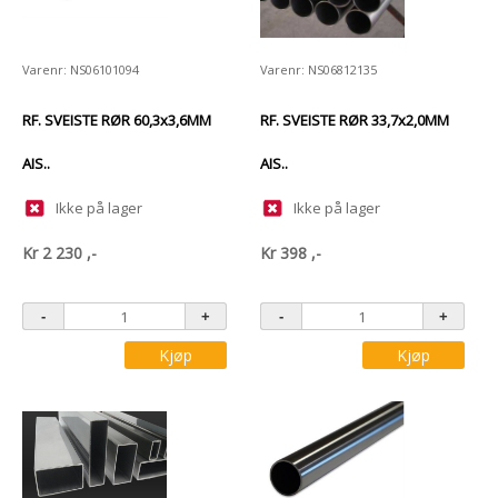
Varenr: NS06101094
Varenr: NS06812135
RF. SVEISTE RØR 60,3x3,6MM
RF. SVEISTE RØR 33,7x2,0MM
AIS..
AIS..
Ikke på lager
Ikke på lager
Kr
2 230
,-
Kr
398
,-
Kjøp
Kjøp