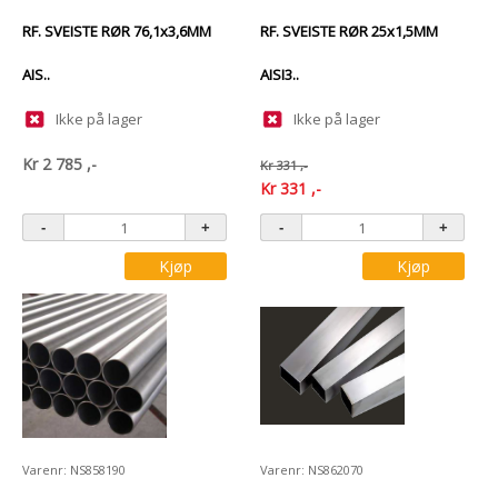
RF. SVEISTE RØR 76,1x3,6MM
RF. SVEISTE RØR 25x1,5MM
AIS..
AISI3..
Ikke på lager
Ikke på lager
Kr
2 785
,-
Kr
331
,-
Kr
331
,-
Kjøp
Kjøp
Varenr: NS858190
Varenr: NS862070