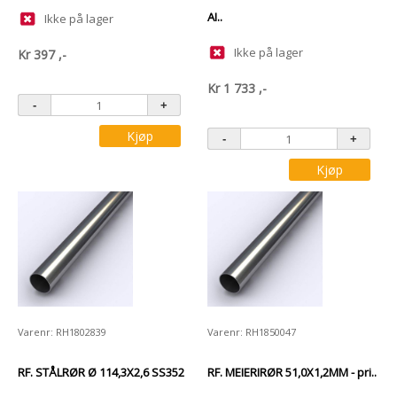
AI..
Ikke på lager
Ikke på lager
Kr
397
,-
Kr
1 733
,-
Kjøp
Kjøp
Varenr: RH1802839
Varenr: RH1850047
RF. STÅLRØR Ø 114,3X2,6 SS352
RF. MEIERIRØR 51,0X1,2MM - pri..