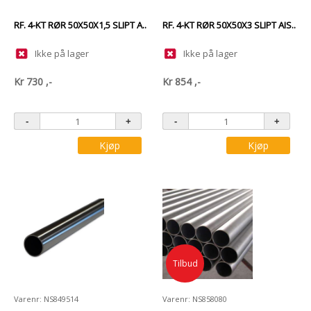
RF. 4-KT RØR 50X50X1,5 SLIPT A..
RF. 4-KT RØR 50X50X3 SLIPT AIS..
Ikke på lager
Ikke på lager
Kr
730
,-
Kr
854
,-
Kjøp
Kjøp
Tilbud
Varenr: NS849514
Varenr: NS858080