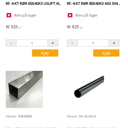
RF. 4-KT RØR 60X40X3 USLIPT AI..
RF. 4-KT RØR 80X40X3 AISI 304 ..
Ikke på lager
Ikke på lager
Kr
525
,-
Kr
625
,-
Kjøp
Kjøp
Varenr: NS866080
Varenr: RH 42,4x2,0