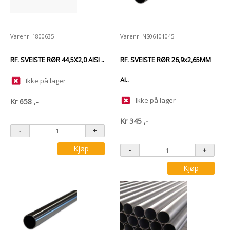
Varenr: 1800635
Varenr: NS06101045
RF. SVEISTE RØR 44,5X2,0 AISI ..
RF. SVEISTE RØR 26,9x2,65MM
AI..
Ikke på lager
Ikke på lager
Kr
658
,-
Kr
345
,-
Kjøp
Kjøp