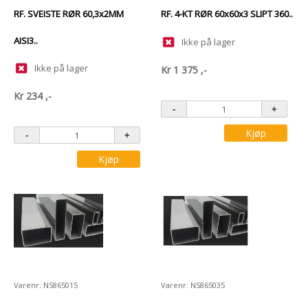
RF. SVEISTE RØR 60,3x2MM
RF. 4-KT RØR 60x60x3 SLIPT 360..
AISI3..
Ikke på lager
Ikke på lager
Kr
1 375
,-
Kr
234
,-
Kjøp
Kjøp
Varenr: NS865015
Varenr: NS865035