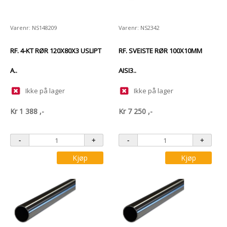
Varenr: NS148209
Varenr: NS2342
RF. 4-KT RØR 120X80X3 USLIPT
RF. SVEISTE RØR 100X10MM
A..
AISI3..
Ikke på lager
Ikke på lager
Kr
1 388
,-
Kr
7 250
,-
Kjøp
Kjøp