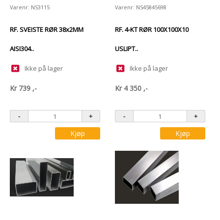
Varenr: NS3115
Varenr: NS45845698
RF. SVEISTE RØR 38x2MM
RF. 4-KT RØR 100X100X10
AISI304..
USLIPT..
Ikke på lager
Ikke på lager
Kr
739
,-
Kr
4 350
,-
Kjøp
Kjøp