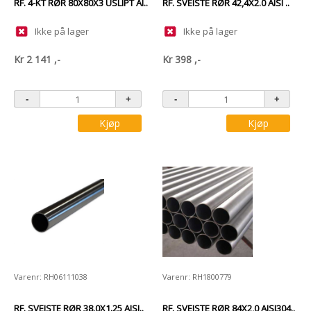
RF. 4-KT RØR 80X80X3 USLIPT AI..
RF. SVEISTE RØR 42,4X2.0 AISI ..
Ikke på lager
Ikke på lager
Kr
2 141
,-
Kr
398
,-
Kjøp
Kjøp
Varenr: RH06111038
Varenr: RH1800779
RF. SVEISTE RØR 38.0X1.25 AISI..
RF. SVEISTE RØR 84X2,0 AISI304..