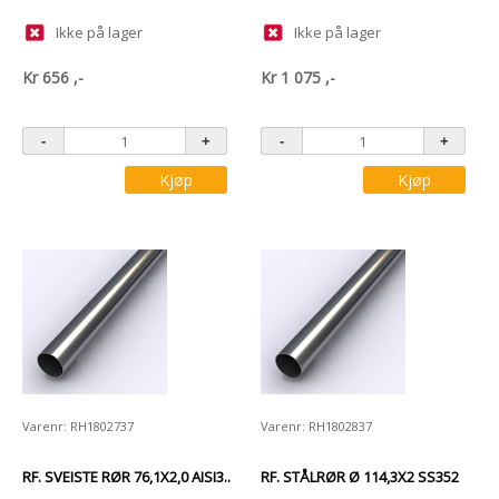
Ikke på lager
Ikke på lager
Kr
656
,-
Kr
1 075
,-
Kjøp
Kjøp
Varenr: RH1802737
Varenr: RH1802837
RF. SVEISTE RØR 76,1X2,0 AISI3..
RF. STÅLRØR Ø 114,3X2 SS352