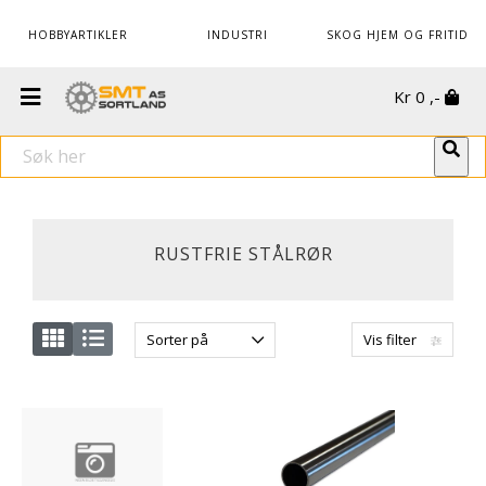
HOBBYARTIKLER
INDUSTRI
SKOG HJEM OG FRITID
Kr
0
,-
RUSTFRIE STÅLRØR
Sorter på
Vis filter