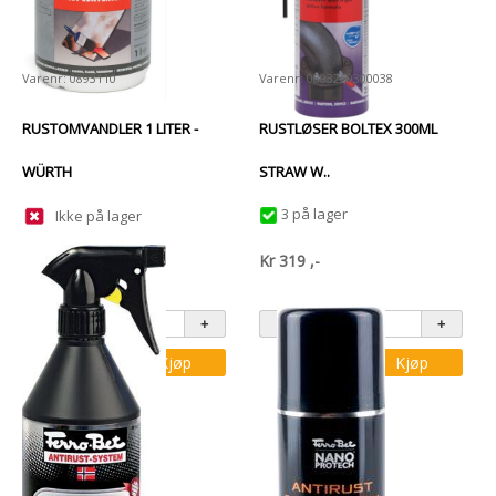
Varenr: 0893110
Varenr: 0893250300038
RUSTOMVANDLER 1 LITER -
RUSTLØSER BOLTEX 300ML
WÜRTH
STRAW W..
3 på lager
Ikke på lager
Kr
895
,-
Kr
319
,-
Kjøp
Kjøp