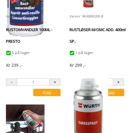
Varenr: KJE603079
Varenr: WU0890200-B
RUSTOMVANDLER 100ML -
RUSTLØSER M/OMC ADD. 400ml
PRESTO
SP..
5 på lager
1 på lager
Kr
239
,-
Kr
299
,-
Kjøp
Kjøp