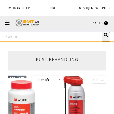
HOBBYARTIKLER
INDUSTRI
SKOG HJEM OG FRITID
Kr
0
,-
RUST BEHANDLING
Sorter på
Vis filter