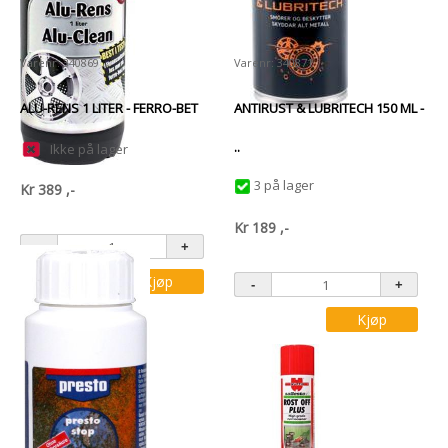
Varenr: 340869
Varenr: 340871
ALU-RENS 1 LITER - FERRO-BET
ANTIRUST & LUBRITECH 150 ML -
..
Ikke på lager
3 på lager
Kr
389
,-
Kr
189
,-
Kjøp
Kjøp