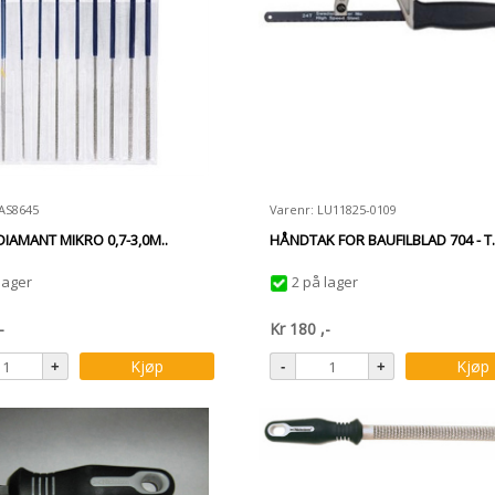
LAS8645
Varenr: LU11825-0109
DIAMANT MIKRO 0,7-3,0M..
HÅNDTAK FOR BAUFILBLAD 704 - T.
lager
2 på lager
-
Kr
180
,-
Kjøp
Kjøp