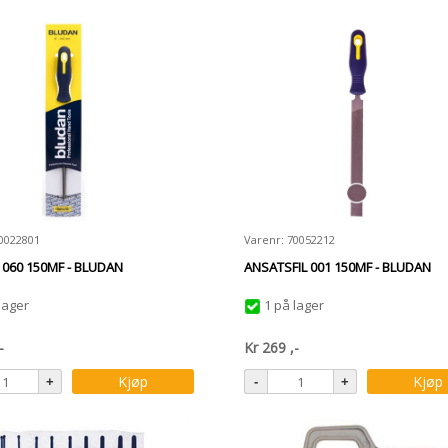
70022801
Varenr: 70052212
 060 150MF - BLUDAN
ANSATSFIL 001 150MF - BLUDAN
lager
1 på lager
-
Kr
269
,-
Kjøp
Kjøp