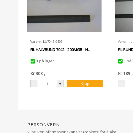
Varenr: LU7042-0609
Varenr: 
FIL HALVRUND 7042 - 200MGR - N..
FIL RUND
1 på lager
1 på 
Kr
308
,-
Kr
189
,
Kjøp
Personvern
Vi bruker informasjonskapsler (cookies) for å øke