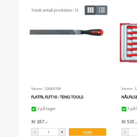
Totalt antall produkter:
15
Varenr: 128400108
Varenr: 
FLATFIL FLFT10 - TENG TOOLS
NÅLFILSE
2 på lager
1 på 
Kr
267
,-
Kr
525
,
Kjøp