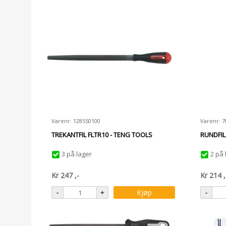
Varenr: 128550100
Varenr: 
TREKANTFIL FLTR10 - TENG TOOLS
RUNDFIL
3 på lager
2 på 
Kr
247
,-
Kr
214
,
Kjøp