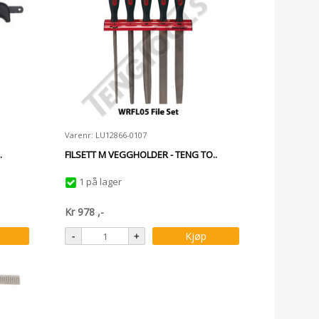
Varenr: LU12866-0107
.
FILSETT M VEGGHOLDER - TENG TO..
1 på lager
Kr
978
,-
Kjøp