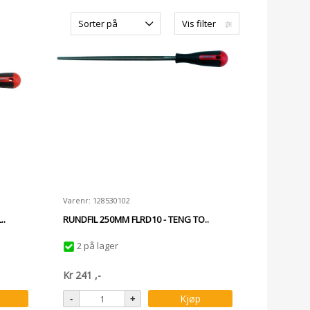
Sorter på
Vis filter
Varenr: 128530102
..
RUNDFIL 250MM FLRD10 - TENG TO..
2 på lager
Kr
241
,-
Kjøp