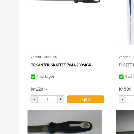
Varenr: 70430202
Varenr: 
FIRKANTFIL SKAFTET 7043-200MGR..
FILSETT 
1 på lager
4 på 
Kr
229
,-
Kr
599
,
Kjøp