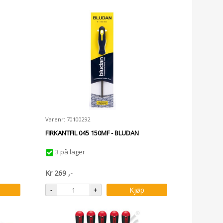
Varenr: 70100292
FIRKANTFIL 045 150MF - BLUDAN
3 på lager
Kr
269
,-
Kjøp