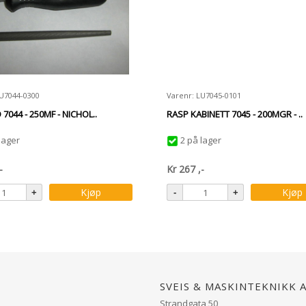
LU7044-0300
Varenr: LU7045-0101
 7044 - 250MF - NICHOL..
RASP KABINETT 7045 - 200MGR - ..
lager
2 på lager
-
Kr
267
,-
Kjøp
Kjøp
Sveis & Maskinteknikk 
Strandgata 50