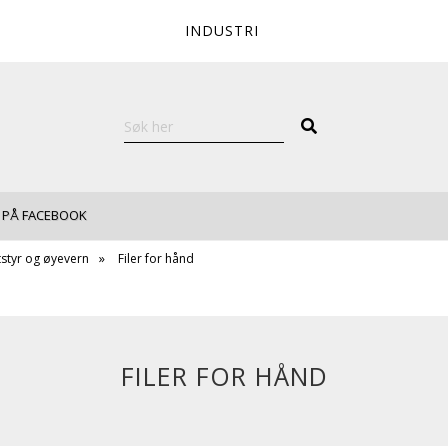
INDUSTRI
 PÅ FACEBOOK
tstyr og øyevern
Filer for hånd
FILER FOR HÅND