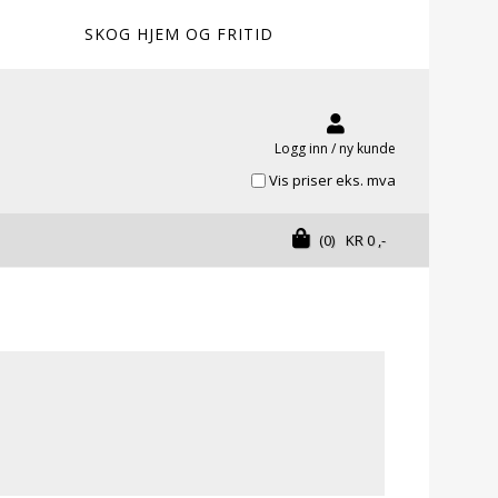
SKOG HJEM OG FRITID
Logg inn / ny kunde
Vis priser eks. mva
(0)
KR
0
,-