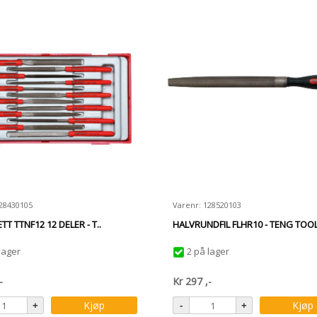
128430105
Varenr: 128520103
TT TTNF12 12 DELER - T..
HALVRUNDFIL FLHR10 - TENG TOOL
lager
2 på lager
-
Kr
297
,-
Kjøp
Kjøp