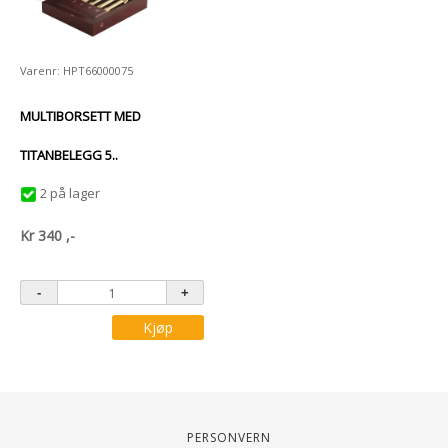
Varenr: HPT66000075
MULTIBORSETT MED
TITANBELEGG 5..
2 på lager
Kr
340
,-
Kjøp
Personvern