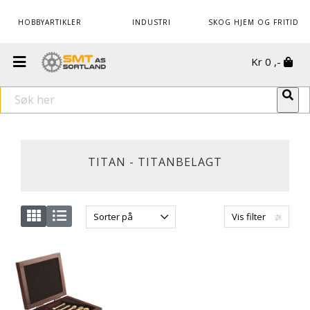
HOBBYARTIKLER
INDUSTRI
SKOG HJEM OG FRITID
Kr
0
,-
TITAN - TITANBELAGT
Sorter på
Vis filter