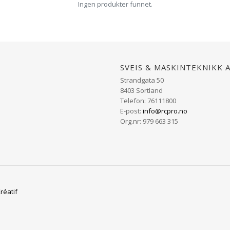
Ingen produkter funnet.
Sveis & Maskinteknikk 
Strandgata 50
8403 Sortland
Telefon: 76111800
E-post:
info@rcpro.no
Org.nr: 979 663 315
réatif