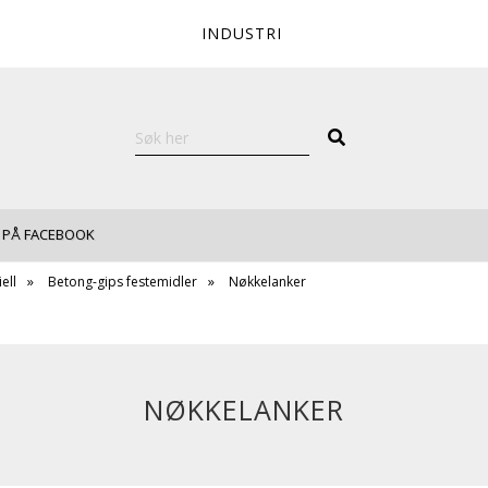
INDUSTRI
 PÅ FACEBOOK
ell
Betong-gips festemidler
Nøkkelanker
NØKKELANKER