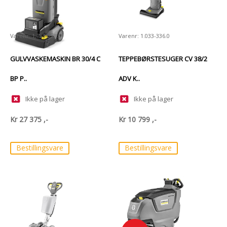
Varenr: 1.783-228.0
Varenr: 1.033-336.0
GULVVASKEMASKIN BR 30/4 C
TEPPEBØRSTESUGER CV 38/2
BP P..
ADV K..
Ikke på lager
Ikke på lager
Kr
27 375
,-
Kr
10 799
,-
Bestillingsvare
Bestillingsvare