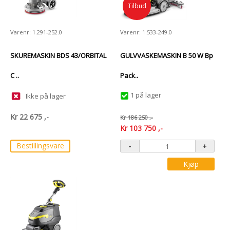
Tilbud
Varenr: 1.291-252.0
Varenr: 1.533-249.0
SKUREMASKIN BDS 43/ORBITAL
GULVVASKEMASKIN B 50 W Bp
C ..
Pack..
1 på lager
Ikke på lager
Kr
22 675
,-
Kr
186 250
,-
Kr
103 750
,-
Bestillingsvare
Kjøp