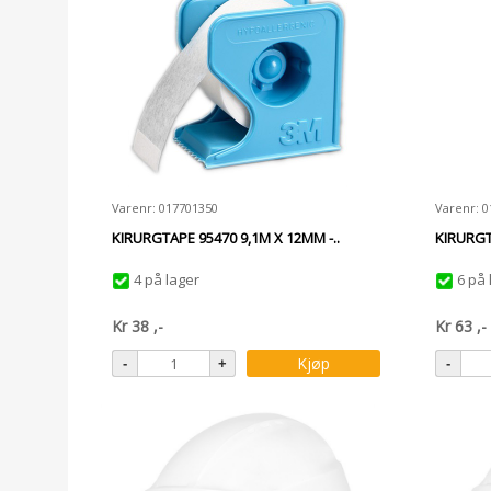
Varenr: 017701350
Varenr: 
KIRURGTAPE 95470 9,1M X 12MM -..
KIRURGT
4 på lager
6 på 
Kr
38
,-
Kr
63
,-
Kjøp