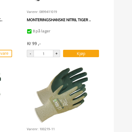
Varenr: 0899411019
..
MONTERINGSHANSKE NITRIL TIGER ..
8 på lager
Kr
99
,-
svare
Kjøp
Varenr: 100219-11