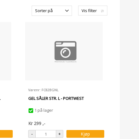
Sorter på
Vis filter
Varenr: FC82BGNL
.
GEL SÅLER STR. L - PORTWEST
1 på lager
Kr
299
,-
Kjøp