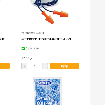
Varenr: 049603541
HT..
ØREPROPP LEIGHT SMARTFIT - HON..
1 på lager
Kr
55
,-
Kjøp