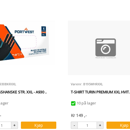
A930BKRXXL
Varenr: B195WHRXXL
HANSKE STR. XXL - A930 ..
T-SHIRT TURIN PREMIUM XXL HVIT.
lager
10 på lager
-
Kr
149
,-
Kjøp
Kjøp