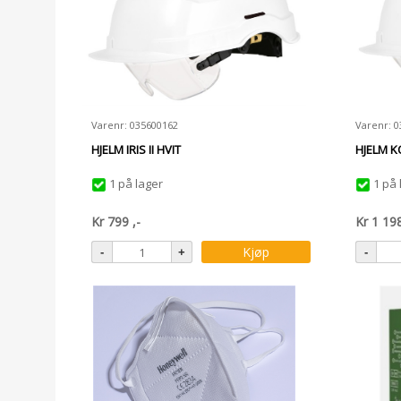
Varenr: 035600162
Varenr: 
HJELM IRIS II HVIT
HJELM K
1 på lager
1 på 
Kr
799
,-
Kr
1 19
Kjøp