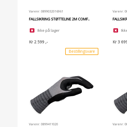
Varenr: 0899032016961
Varenr: 
FALLSIKRING STØTTELINE 2M COMF..
FALLSIK
Ikke på lager
Ikk
Kr
2 599
,-
Kr
3 69
Bestillingsvare
Varenr: 0899411020
Varenr: 