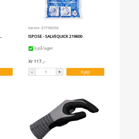
Varenr: 077190355
.
ISPOSE - SALVEQUICK 219600
6 på lager
Kr
117
,-
Kjøp