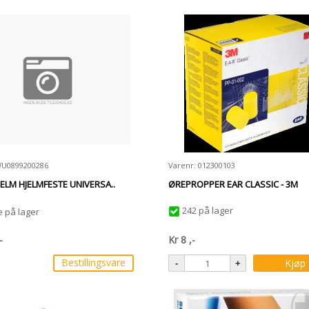
WU0899200286
Varenr: 012300103
ELM HJELMFESTE UNIVERSA..
ØREPROPPER EAR CLASSIC - 3M
242 på lager
e på lager
-
Kr
8
,-
Bestillingsvare
Kjøp