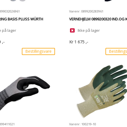
0899032026961
Varenr: 0899200283961
RING BASIS PLUSS WÜRTH
VERNEHJELM 0899200320 IND.OG K
e på lager
Ikke på lager
9
,-
Kr
1 675
,-
Bestillingsvare
Bestilling
0899411021
Varenr: 100219-10