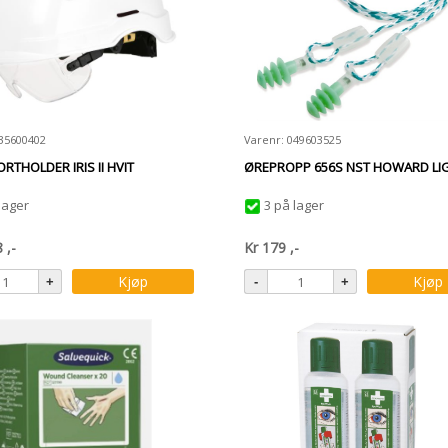
035600402
Varenr: 049603525
ORTHOLDER IRIS II HVIT
ØREPROPP 656S NST HOWARD LIG
lager
3 på lager
8
,-
Kr
179
,-
Kjøp
Kjøp