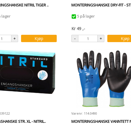
NGSHANSKE NITRIL TIGER ..
MONTERINGSHANSKE DRY-FIT - STR
 lager
5 på lager
Kr
49
,-
Kjøp
Kjøp
039122
Varenr: 114.0490
HANSKE STR. XL - NITRIL..
MONTERINGSHANSKE VANNTETT NI