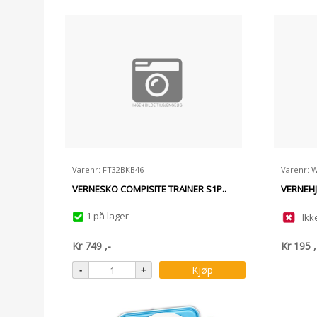
Varenr: FT32BKB46
Varenr: 
VERNESKO COMPISITE TRAINER S1P..
VERNEHJ
1 på lager
Ikk
Kr
749
,-
Kr
195
,
Kjøp