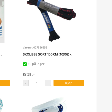
Varenr: 027956556
..
SKOLISSE SORT 150 CM (10303) -..
10 på lager
Kr
59
,-
Kjøp