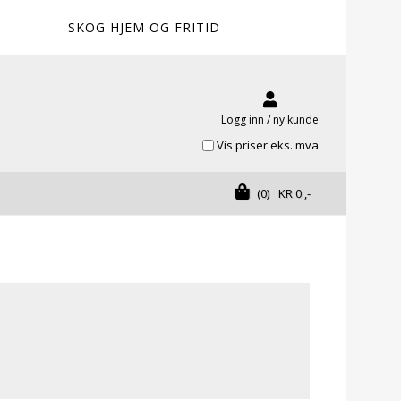
SKOG HJEM OG FRITID
Logg inn / ny kunde
Vis priser eks. mva
(0)
KR
0
,-