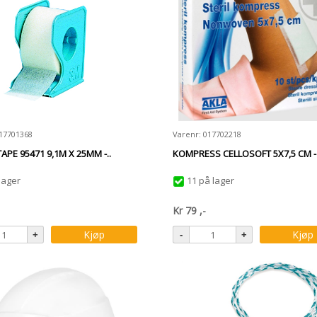
017701368
Varenr: 017702218
APE 95471 9,1M X 25MM -..
KOMPRESS CELLOSOFT 5X7,5 CM - 
lager
11 på lager
Kr
79
,-
Kjøp
Kjøp