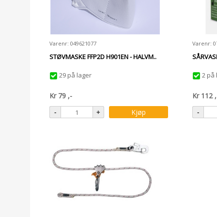
Varenr: 049621077
Varenr: 
STØVMASKE FFP2D H901EN - HALVM..
SÅRVASK
29 på lager
2 på 
Kr
79
,-
Kr
112
,
Kjøp