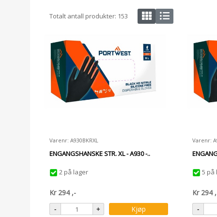
Totalt antall produkter:
153
Varenr: A930BKRXL
Varenr: 
ENGANGSHANSKE STR. XL - A930 -..
ENGANGS
2 på lager
5 på 
Kr
294
,-
Kr
294
,
Kjøp