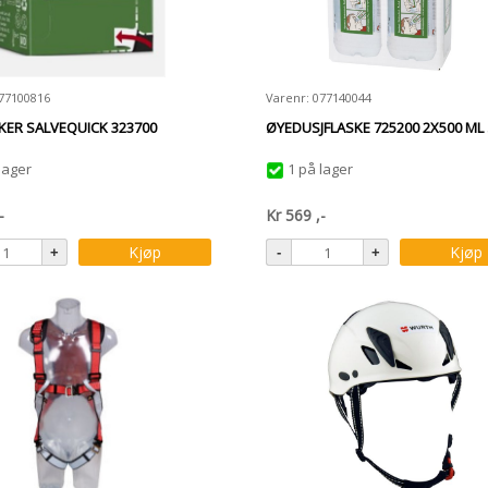
077100816
Varenr: 077140044
ER SALVEQUICK 323700
ØYEDUSJFLASKE 725200 2X500 ML .
lager
1 på lager
-
Kr
569
,-
Kjøp
Kjøp