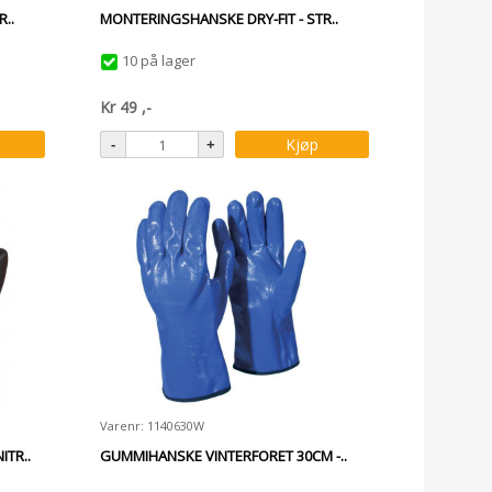
..
MONTERINGSHANSKE DRY-FIT - STR..
10 på lager
Kr
49
,-
Kjøp
Varenr: 1140630W
TR..
GUMMIHANSKE VINTERFORET 30CM -..