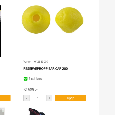
Varenr: 012319007
RESERVEPROPP EAR CAP 200
1 på lager
Kr
698
,-
Kjøp