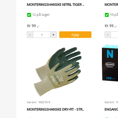
MONTERINGSHANSKE NITRIL TIGER ..
MONTERI
12 på lager
10 på
Kr
99
,-
Kr
99
,-
Kjøp
Varenr: 100219-9
Varenr: 1
MONTERINGSHANSKE DRY-FIT - STR..
ENGANGS