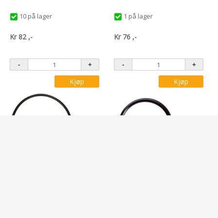
10 på lager
1 på lager
Kr
82
,-
Kr
76
,-
Kjøp
Kjøp
Varenr: 6.362-524.0
Varenr: 6.362-562.0
O-RING 17X1,5
SCI-O-RING 21,95X1,78 KÄRCHER
4 på lager
Ikke på lager