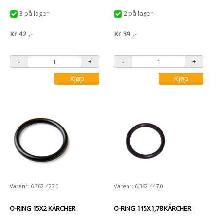
3 på lager
2 på lager
Kr
42
,-
Kr
39
,-
Kjøp
Kjøp
Varenr: 6.362-427.0
Varenr: 6.362-447.0
O-RING 15X2 KÄRCHER
O-RING 115X1,78 KÄRCHER