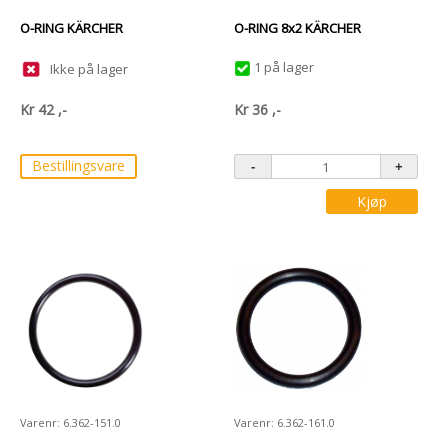
O-RING KÄRCHER
O-RING 8x2 KÄRCHER
1 på lager
Ikke på lager
Kr
42
,-
Kr
36
,-
Bestillingsvare
Kjøp
Varenr: 6.362-151.0
Varenr: 6.362-161.0