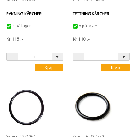
PAKNING KÄRCHER
TETTNING KÄRCHER
3 på lager
8 på lager
Kr
115
,-
Kr
110
,-
Kjøp
Kjøp
Varenr: 6.362-067.0
Varenr: 6.362-077.0