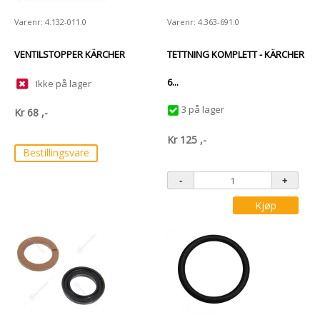
Varenr: 4.132-011.0
Varenr: 4.363-691.0
VENTILSTOPPER KÄRCHER
TETTNING KOMPLETT - KÄRCHER
6...
Ikke på lager
3 på lager
Kr
68
,-
Kr
125
,-
Bestillingsvare
Kjøp