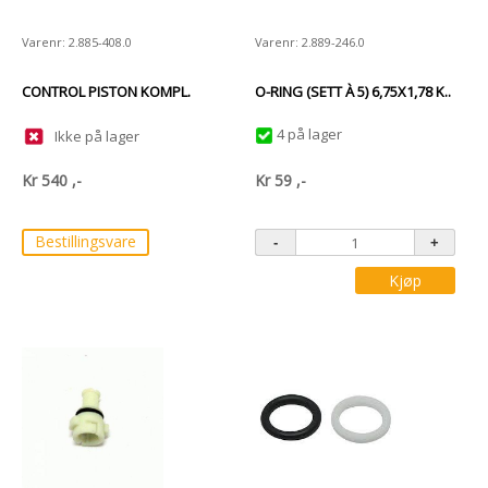
Varenr: 2.885-408.0
Varenr: 2.889-246.0
CONTROL PISTON KOMPL.
O-RING (SETT À 5) 6,75X1,78 K..
4 på lager
Ikke på lager
Kr
540
,-
Kr
59
,-
Bestillingsvare
Kjøp