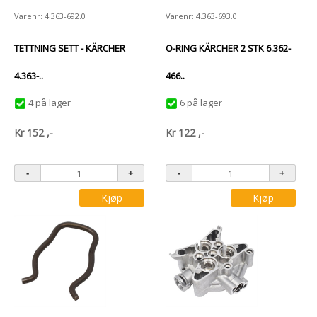
Varenr: 4.363-692.0
Varenr: 4.363-693.0
TETTNING SETT - KÄRCHER
O-RING KÄRCHER 2 STK 6.362-
4.363-..
466..
4 på lager
6 på lager
Kr
152
,-
Kr
122
,-
Kjøp
Kjøp