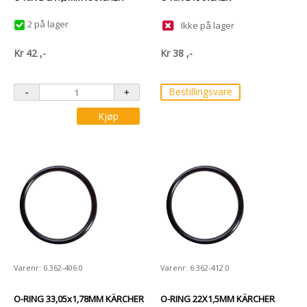
2 på lager
Ikke på lager
Kr
42
,-
Kr
38
,-
Bestillingsvare
Kjøp
Varenr: 6.362-406.0
Varenr: 6.362-412.0
O-RING 33,05x1,78MM KÄRCHER
O-RING 22X1,5MM KÄRCHER