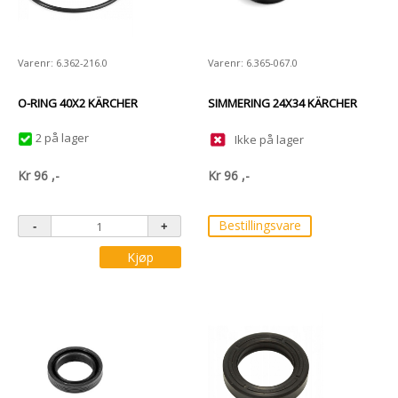
Varenr: 6.362-216.0
Varenr: 6.365-067.0
O-RING 40X2 KÄRCHER
SIMMERING 24X34 KÄRCHER
2 på lager
Ikke på lager
Kr
96
,-
Kr
96
,-
Bestillingsvare
Kjøp