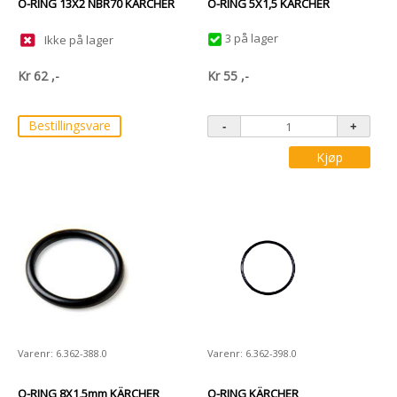
O-RING 13X2 NBR70 KÄRCHER
O-RING 5X1,5 KÄRCHER
3 på lager
Ikke på lager
Kr
62
,-
Kr
55
,-
Bestillingsvare
Kjøp
Varenr: 6.362-388.0
Varenr: 6.362-398.0
O-RING 8X1,5mm KÄRCHER
O-RING KÄRCHER