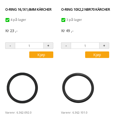
O-RING 16,1X1,6MM KÄRCHER
O-RING 10X2,2 NBR70 KÄRCHER
4 på lager
3 på lager
Kr
23
,-
Kr
49
,-
Kjøp
Kjøp
Varenr: 6.362-092.0
Varenr: 6.362-101.0