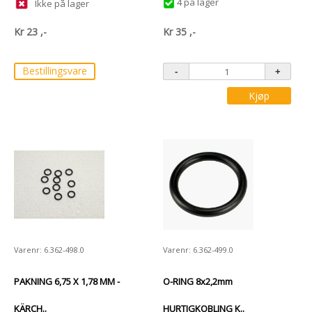
4 på lager
Ikke på lager
Kr
23
,-
Kr
35
,-
Bestillingsvare
Kjøp
Varenr: 6.362-498.0
Varenr: 6.362-499.0
PAKNING 6,75 X 1,78 MM -
O-RING 8x2,2mm
KÄRCH..
HURTIGKOBLING K..