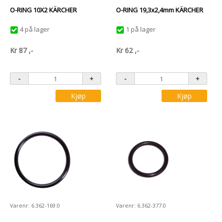
O-RING 10X2 KÄRCHER
O-RING 19,3x2,4mm KÄRCHER
4 på lager
1 på lager
Kr
87
,-
Kr
62
,-
Kjøp
Kjøp
Varenr: 6.362-169.0
Varenr: 6.362-377.0