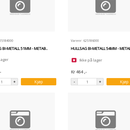
625184000
Varenr: 625186000
 BI-METALL 51MM - METAB..
HULLSAG BI-METALL 54MM - METAB
lager
Ikke på lager
-
Kr
464
,-
Kjøp
Kjøp