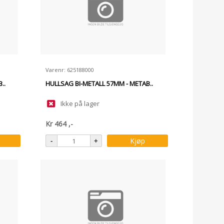
Varenr: 625188000
..
HULLSAG BI-METALL 57MM - METAB..
Ikke på lager
Kr
464
,-
Kjøp