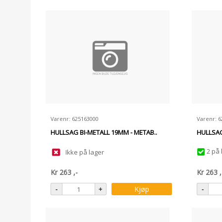
Varenr: 625163000
Varenr: 
HULLSAG BI-METALL 19MM - METAB..
HULLSAG
2 på 
Ikke på lager
Kr
263
,-
Kr
263
,
Kjøp