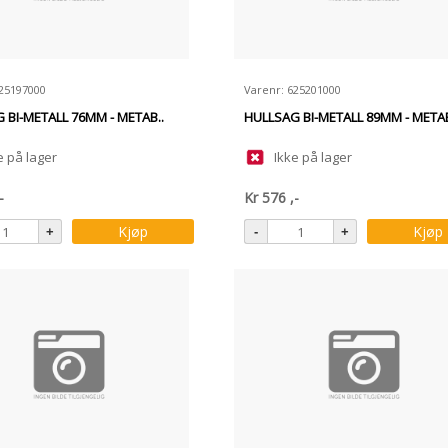
625197000
Varenr: 625201000
 BI-METALL 76MM - METAB..
HULLSAG BI-METALL 89MM - METAB
e på lager
Ikke på lager
-
Kr
576
,-
Kjøp
Kjøp