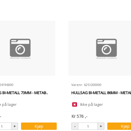
624196000
Varenr: 6251200000
 BI-METALL 73MM - METAB..
HULLSAG BI-METALL 86MM - METAB
e på lager
Ikke på lager
-
Kr
576
,-
Kjøp
Kjøp