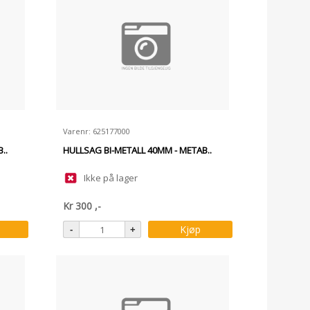
Varenr: 625177000
..
HULLSAG BI-METALL 40MM - METAB..
Ikke på lager
Kr
300
,-
Kjøp