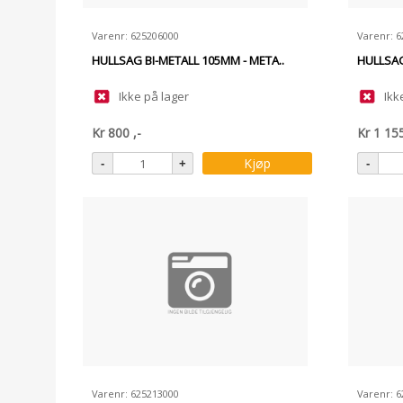
Varenr: 625206000
Varenr: 
HULLSAG BI-METALL 105MM - META..
HULLSAG
Ikke på lager
Ikk
Kr
800
,-
Kr
1 15
Kjøp
Varenr: 625213000
Varenr: 