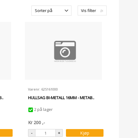
Sorter på
Vis filter
Varenr: 625161000
..
HULLSAG BI-METALL 16MM - METAB..
2 på lager
Kr
200
,-
Kjøp