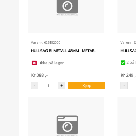
Varenr: 625182000
Varenr: 
HULLSAG BI-METALL 48MM - METAB..
HULLSAG
2 på 
Ikke på lager
Kr
388
,-
Kr
249
,
Kjøp