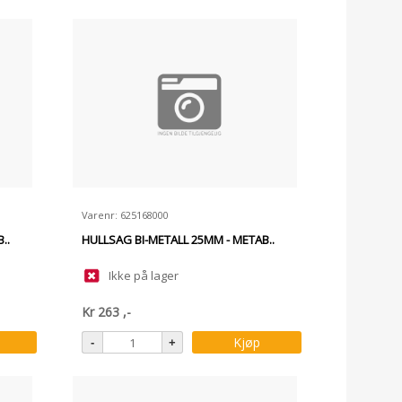
Varenr: 625168000
..
HULLSAG BI-METALL 25MM - METAB..
Ikke på lager
Kr
263
,-
Kjøp