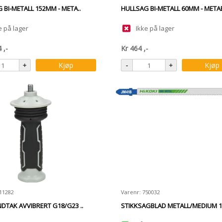
 BI-METALL 152MM - META..
HULLSAG BI-METALL 60MM - METAB
e på lager
Ikke på lager
4
,-
Kr
464
,-
Kjøp
Kjøp
11282
Varenr: 750032
DTAK AVVIBRERT G18/G23 ..
STIKKSAGBLAD METALL/MEDIUM 14