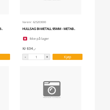
Varenr: 625203000
..
HULLSAG BI-METALL 95MM - METAB..
Ikke på lager
Kr
634
,-
Kjøp