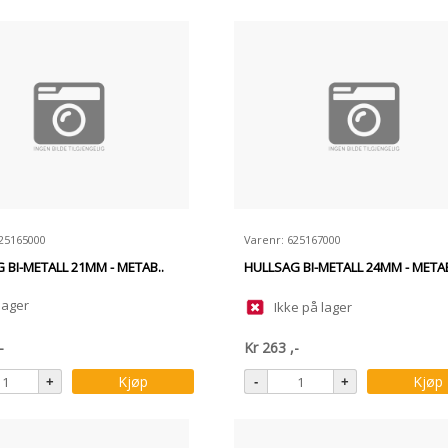
625165000
Varenr: 625167000
 BI-METALL 21MM - METAB..
HULLSAG BI-METALL 24MM - METAB
lager
Ikke på lager
-
Kr
263
,-
Kjøp
Kjøp