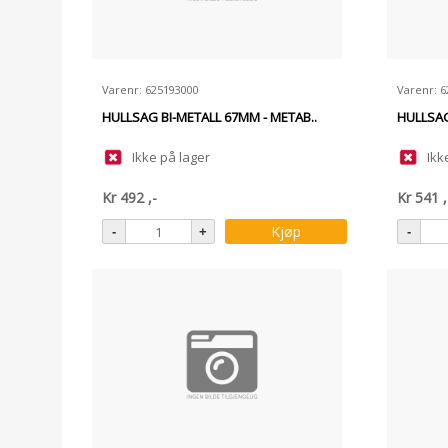
Varenr: 625193000
Varenr: 
HULLSAG BI-METALL 67MM - METAB..
HULLSAG
Ikke på lager
Ikk
Kr
492
,-
Kr
541
,
Kjøp