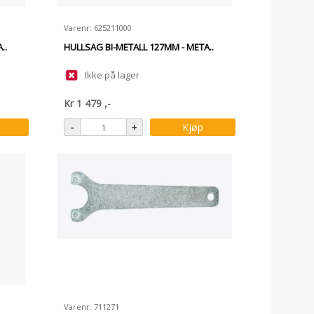
Varenr: 625211000
..
HULLSAG BI-METALL 127MM - META..
Ikke på lager
Kr
1 479
,-
Kjøp
Varenr: 711271