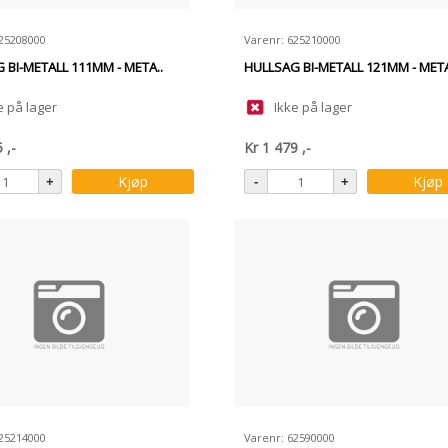
625208000
Varenr: 625210000
 BI-METALL 111MM - META..
HULLSAG BI-METALL 121MM - META
e på lager
Ikke på lager
5
,-
Kr
1 479
,-
Kjøp
Kjøp
625214000
Varenr: 62590000