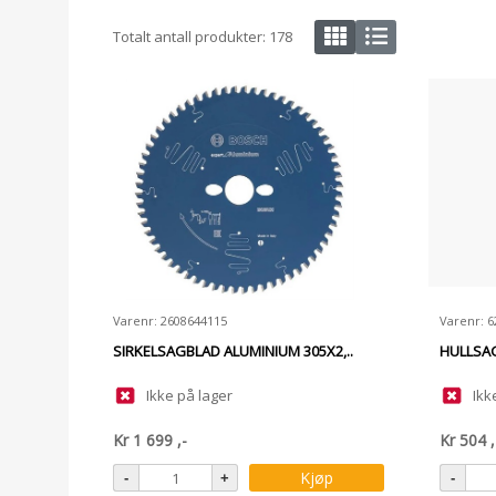
Totalt antall produkter:
178
Varenr: 2608644115
Varenr: 
SIRKELSAGBLAD ALUMINIUM 305X2,..
HULLSAG
Ikke på lager
Ikk
Kr
1 699
,-
Kr
504
,
Kjøp