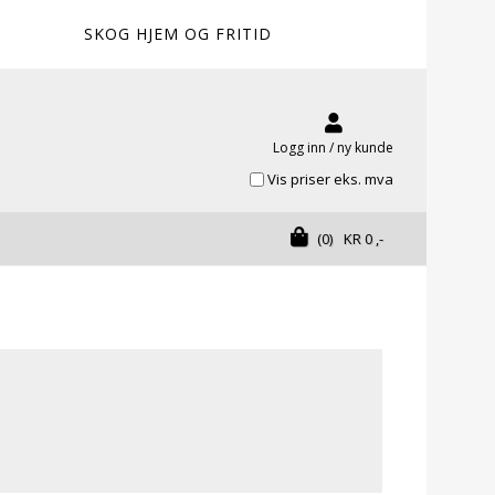
SKOG HJEM OG FRITID
Logg inn / ny kunde
Vis priser eks. mva
(0)
KR
0
,-