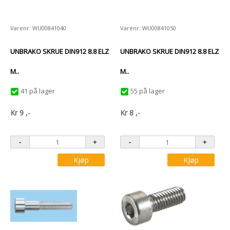
Varenr: WU00841040
Varenr: WU00841050
UNBRAKO SKRUE DIN912 8.8 ELZ
UNBRAKO SKRUE DIN912 8.8 ELZ
M..
M..
41 på lager
55 på lager
Kr
9
,-
Kr
8
,-
Kjøp
Kjøp