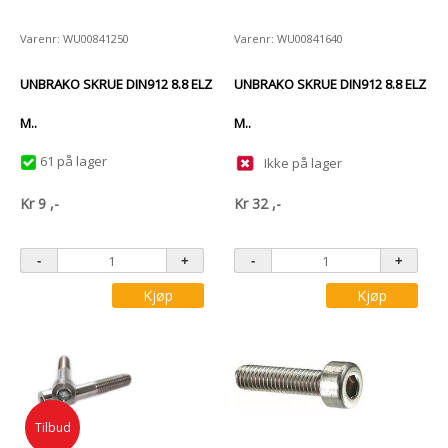
Varenr: WU00841250
Varenr: WU00841640
UNBRAKO SKRUE DIN912 8.8 ELZ
UNBRAKO SKRUE DIN912 8.8 ELZ
M..
M..
61 på lager
Ikke på lager
Kr
9
,-
Kr
32
,-
Kjøp
Kjøp
Tilbud