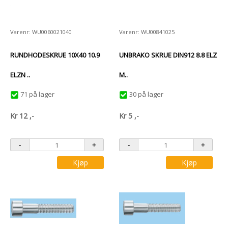
Varenr: WU0060021040
Varenr: WU00841025
RUNDHODESKRUE 10X40 10.9
UNBRAKO SKRUE DIN912 8.8 ELZ
ELZN ..
M..
71 på lager
30 på lager
Kr
12
,-
Kr
5
,-
Kjøp
Kjøp