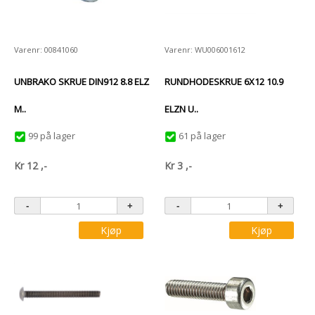
Varenr: 00841060
Varenr: WU006001612
UNBRAKO SKRUE DIN912 8.8 ELZ
RUNDHODESKRUE 6X12 10.9
M..
ELZN U..
99 på lager
61 på lager
Kr
12
,-
Kr
3
,-
Kjøp
Kjøp