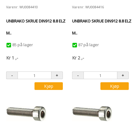
Varenr: WU0084410
Varenr: WU0084416
UNBRAKO SKRUE DIN912 8.8 ELZ
UNBRAKO SKRUE DIN912 8.8 ELZ
M..
M..
85 på lager
87 på lager
Kr
1
,-
Kr
2
,-
Kjøp
Kjøp