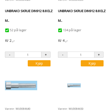
UNBRAKO SKRUE DIN912 8.8 ELZ
UNBRAKO SKRUE DIN912 8.8 ELZ
M..
M..
52 på lager
134 på lager
Kr
2
,-
Kr
4
,-
Kjøp
Kjøp
Varenr: WU0084640
Varenr: WU0084650