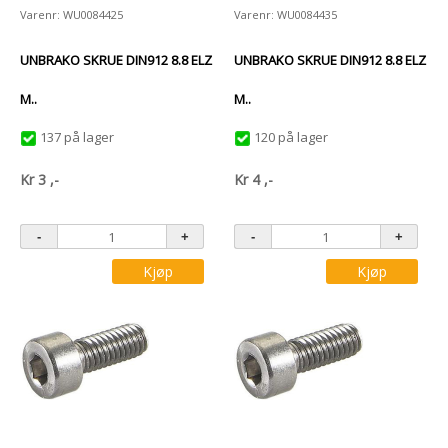
Varenr: WU0084425
Varenr: WU0084435
UNBRAKO SKRUE DIN912 8.8 ELZ
UNBRAKO SKRUE DIN912 8.8 ELZ
M..
M..
137 på lager
120 på lager
Kr
3
,-
Kr
4
,-
Kjøp
Kjøp