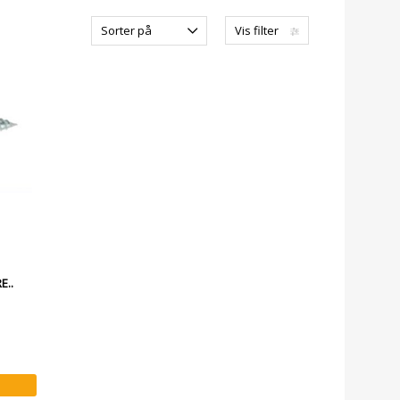
Sorter på
Vis filter
E..