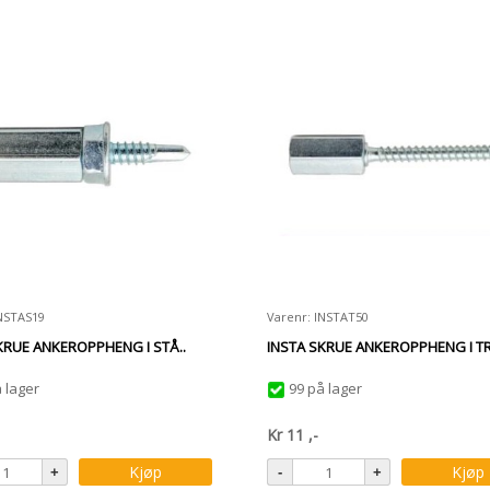
INSTAS19
Varenr: INSTAT50
KRUE ANKEROPPHENG I STÅ..
INSTA SKRUE ANKEROPPHENG I TR
 lager
99 på lager
Kr
11
,-
Kjøp
Kjøp