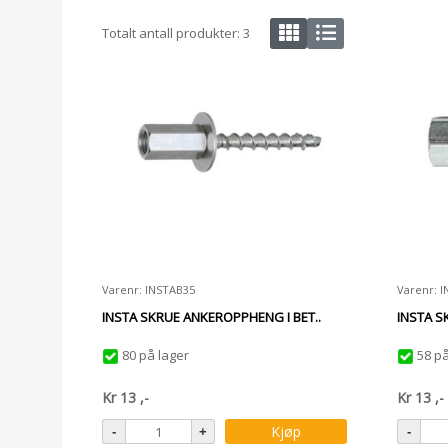
Totalt antall produkter:
3
Varenr: INSTAB35
Varenr: 
INSTA SKRUE ANKEROPPHENG I BET..
INSTA S
80 på lager
58 på
Kr
13
,-
Kr
13
,-
Kjøp