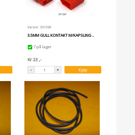
Varenr: EX1369
3.5MM GULL KONTAKT M/KAPSLING ..
7 på lager
Kr
23
,-
Kjøp