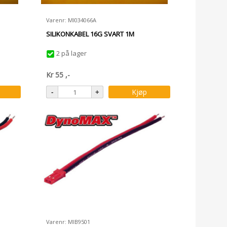
Varenr: MI034066A
SILIKONKABEL 16G SVART 1M
2 på lager
Kr
55
,-
Kjøp
Varenr: MIB9501