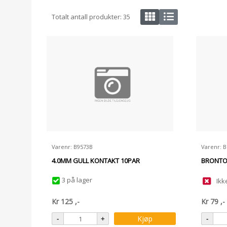
Totalt antall produkter:
35
Varenr: B9573B
Varenr: 
4.0MM GULL KONTAKT 10PAR
BRONTO
3 på lager
Ikk
Kr
125
,-
Kr
79
,-
Kjøp