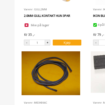
Varenr: GULL2MM
Varenr: I
2.0MM GULL KONTAKT HUN 3PAR
IKON BL
4 på 
Ikke på lager
Kr
35
,-
Kr
79
,-
Kjøp
Varenr: MI034066C
Varenr: 