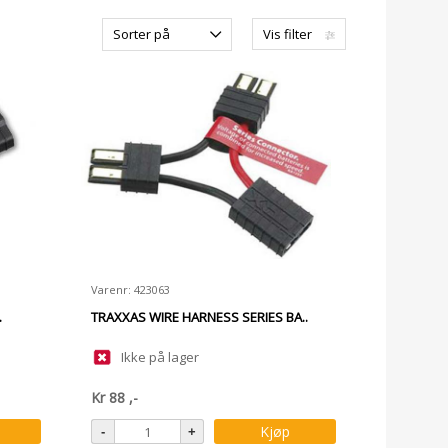
Sorter på
Vis filter
Varenr: 423063
.
TRAXXAS WIRE HARNESS SERIES BA..
Ikke på lager
Kr
88
,-
Kjøp