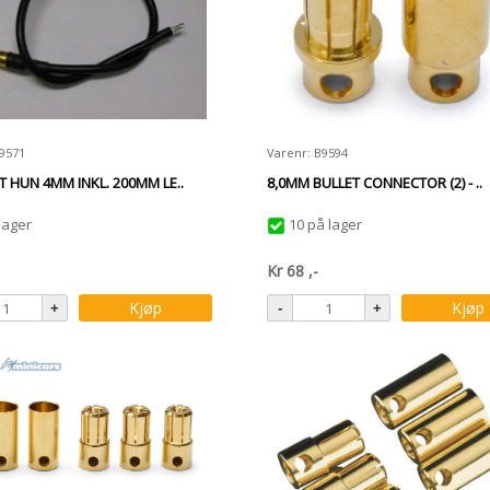
B9571
Varenr: B9594
 HUN 4MM INKL. 200MM LE..
8,0MM BULLET CONNECTOR (2) - ..
lager
10 på lager
Kr
68
,-
Kjøp
Kjøp