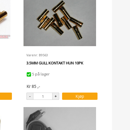
Varenr: B9563
3.5MM GULL KONTAKT HUN 10PK
5 på lager
Kr
85
,-
Kjøp