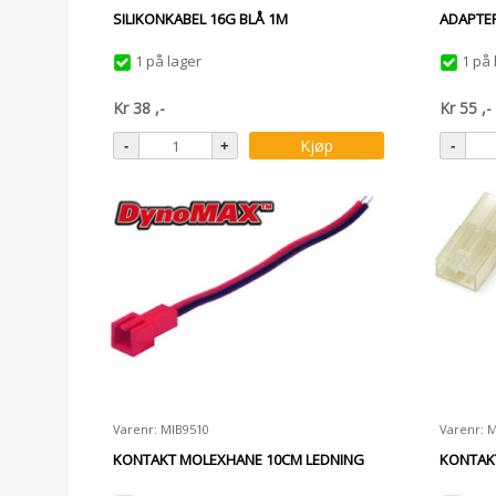
SILIKONKABEL 16G BLÅ 1M
ADAPTER
1 på lager
1 på 
Kr
38
,-
Kr
55
,-
Kjøp
Varenr: MIB9510
Varenr: 
KONTAKT MOLEXHANE 10CM LEDNING
KONTAKT