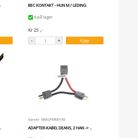
.
BEC KONTAKT - HUN M / LEDING
6 på lager
Kr
25
,-
Kjøp
Varenr: NMGPMM3143
.
ADAPTER-KABEL DEANS, 2 HAN -> ..