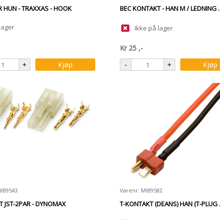
 HUN - TRAXXAS - HOOK
BEC KONTAKT - HAN M / LEDNING .
lager
Ikke på lager
Kr
25
,-
Kjøp
Kjøp
MIB9543
Varenr: MIB9582
 JST-2PAR - DYNOMAX
T-KONTAKT (DEANS) HAN (T-PLUG .