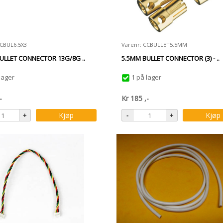
CCBUL6.5X3
Varenr: CCBULLET5.5MM
ULLET CONNECTOR 13G/8G ..
5.5MM BULLET CONNECTOR (3) - ..
lager
1 på lager
-
Kr
185
,-
Kjøp
Kjøp