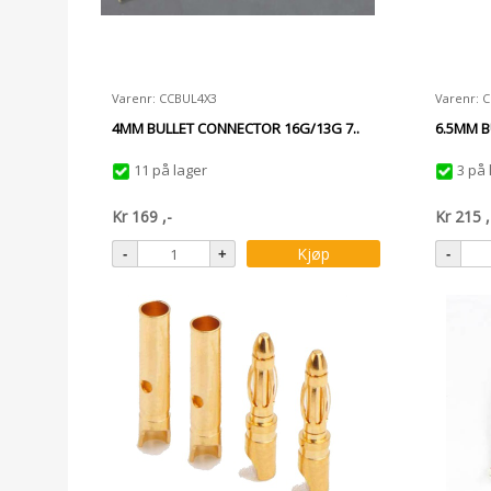
Varenr: CCBUL4X3
Varenr: 
4MM BULLET CONNECTOR 16G/13G 7..
6.5MM B
11 på lager
3 på 
Kr
169
,-
Kr
215
,
Kjøp