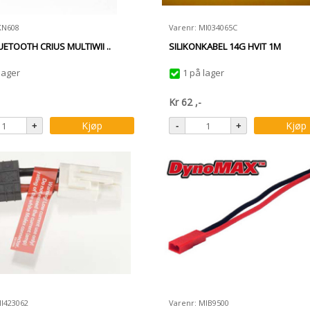
KN608
Varenr: MI034065C
UETOOTH CRIUS MULTIWII ..
SILIKONKABEL 14G HVIT 1M
lager
1 på lager
Kr
62
,-
Kjøp
Kjøp
MI423062
Varenr: MIB9500