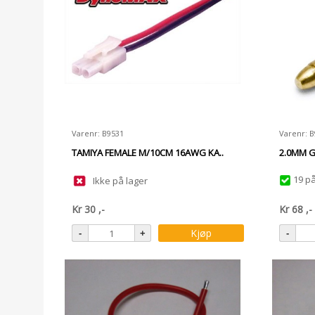
Varenr: B9531
Varenr: 
TAMIYA FEMALE M/10CM 16AWG KA..
2.0MM G
19 på
Ikke på lager
Kr
30
,-
Kr
68
,-
Kjøp