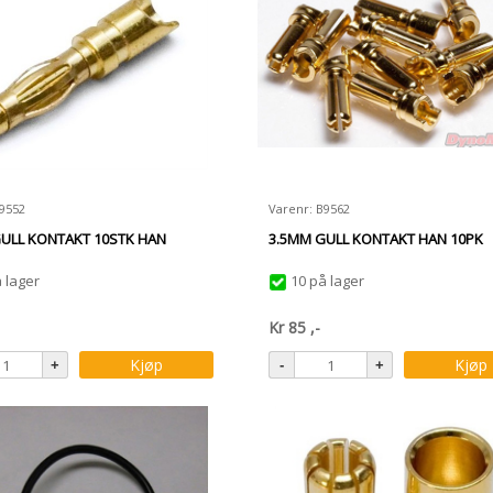
B9552
Varenr: B9562
ULL KONTAKT 10STK HAN
3.5MM GULL KONTAKT HAN 10PK
 lager
10 på lager
Kr
85
,-
Kjøp
Kjøp