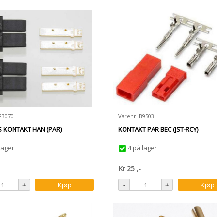
23070
Varenr: B9503
 KONTAKT HAN (PAR)
KONTAKT PAR BEC (JST-RCY)
lager
4 på lager
Kr
25
,-
Kjøp
Kjøp