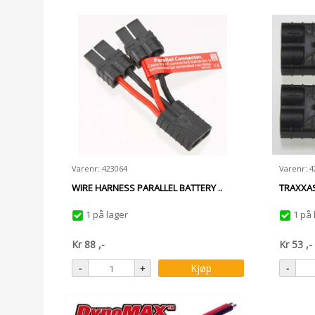
Varenr: 423064
Varenr: 4
WIRE HARNESS PARALLEL BATTERY ..
TRAXXAS
1 på lager
1 på 
Kr
88
,-
Kr
53
,-
Kjøp