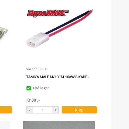
Varenr: B9530
TAMIYA MALE M/10CM 16AWG KABE..
3 på lager
Kr
30
,-
Kjøp