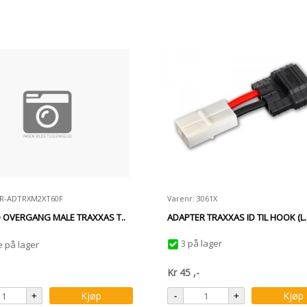
BR-ADTRXM2XT60F
Varenr: 3061X
 OVERGANG MALE TRAXXAS T..
ADAPTER TRAXXAS ID TIL HOOK (L.
3 på lager
e på lager
Kr
45
,-
Kjøp
Kjøp