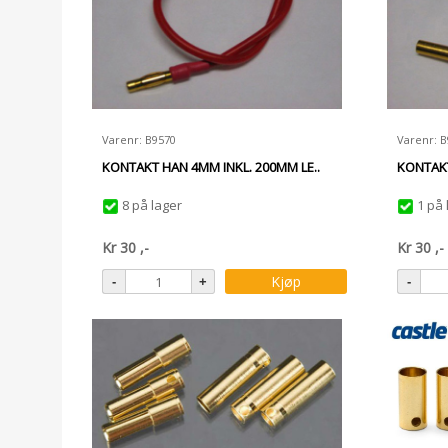
Varenr: B9570
Varenr: 
KONTAKT HAN 4MM INKL. 200MM LE..
KONTAKT
8 på lager
1 på 
Kr
30
,-
Kr
30
,-
Kjøp