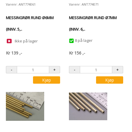
Varenr: ANT774061
Varenr: ANT774071
MESSINGRØR RUND Ø6MM
MESSINGRØR RUND Ø7MM
(INNV. 5,..
(INNV. 6,..
8 på lager
Ikke på lager
Kr
139
,-
Kr
156
,-
Kjøp
Kjøp