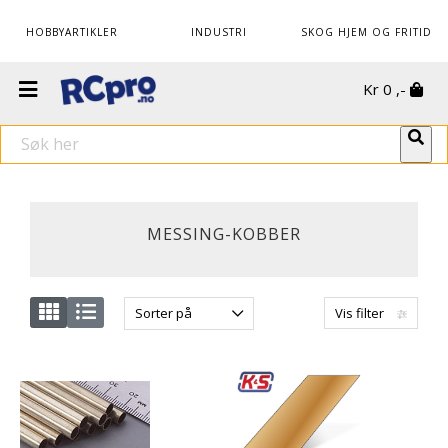
HOBBYARTIKLER
INDUSTRI
SKOG HJEM OG FRITID
Kr
0
,-
MESSING-KOBBER
Sorter på
Vis filter