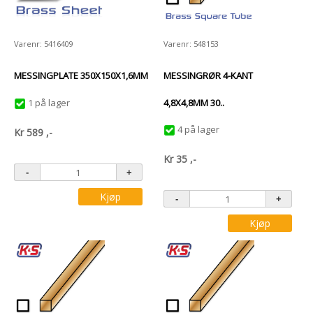
Varenr: 5416409
Varenr: 548153
MESSINGPLATE 350X150X1,6MM
MESSINGRØR 4-KANT
1 på lager
4,8X4,8MM 30..
4 på lager
Kr
589
,-
Kr
35
,-
Kjøp
Kjøp