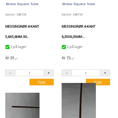
Varenr: 548154
Varenr: 548155
MESSINGRØR 4-KANT
MESSINGRØR 4-KANT
5,6X5,6MM 30..
6,35X6,35MM ..
2 på lager
2 på lager
Kr
35
,-
Kr
72
,-
Kjøp
Kjøp