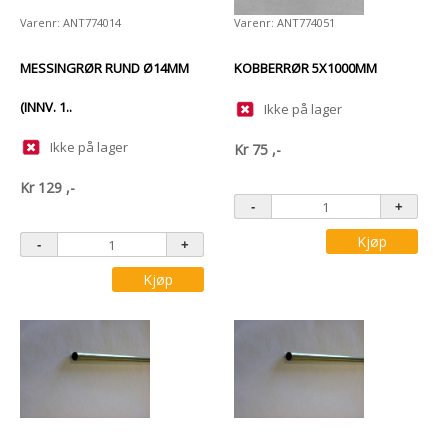
Varenr: ANT774014
Varenr: ANT774051
MESSINGRØR RUND Ø14MM
KOBBERRØR 5X1000MM
(INNV. 1..
Ikke på lager
Ikke på lager
Kr
75
,-
Kr
129
,-
Kjøp
Kjøp