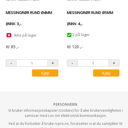
MESSINGRØR RUND Ø4MM
MESSINGRØR RUND Ø5MM
(INNV. 3,..
(INNV. 4,..
2 på lager
Ikke på lager
Kr
85
,-
Kr
120
,-
Kjøp
Kjøp
Personvern
Vi bruker informasjonskapsler (cookies) for å øke brukervennligheten i
samsvar med Lov om elektronisk kommunikasjon.
Ved at du fortsetter å bruke rcpro.no, forutsetter vi at du samtykker til