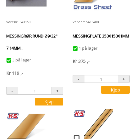
Varenr: 541150
Varenr: 5416408
MESSINGRØR RUND Ø9/32"
MESSINGPLATE 350X150X1MM
7,14MM ..
1 på lager
3 på lager
Kr
375
,-
Kr
119
,-
Kjøp
Kjøp