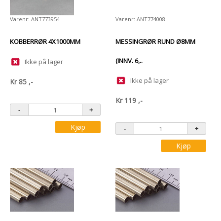
Varenr: ANT773954
Varenr: ANT774008
KOBBERRØR 4X1000MM
MESSINGRØR RUND Ø8MM
(INNV. 6,..
Ikke på lager
Ikke på lager
Kr
85
,-
Kr
119
,-
Kjøp
Kjøp