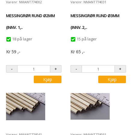
Varenr: NMANT774002
Varenr: NMANT774031
MESSINGRØR RUND Ø2MM
MESSINGRØR RUND Ø3MM
(INNV. 1,..
(INNV. 2,..
18 på lager
15 på lager
Kr
59
,-
Kr
65
,-
Kjøp
Kjøp
Varenr: NMANT774041
Varenr: NMANT774051