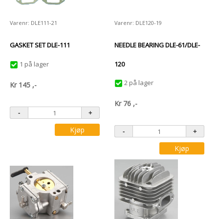
Varenr: DLE111-21
Varenr: DLE120-19
GASKET SET DLE-111
NEEDLE BEARING DLE-61/DLE-
1 på lager
120
2 på lager
Kr
145
,-
Kr
76
,-
Kjøp
Kjøp