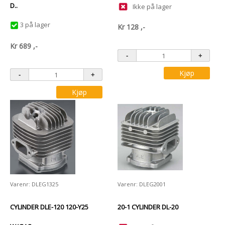
D..
Ikke på lager
3 på lager
Kr
128
,-
Kr
689
,-
Kjøp
Kjøp
Varenr: DLEG1325
Varenr: DLEG2001
CYLINDER DLE-120 120-Y25
20-1 CYLINDER DL-20