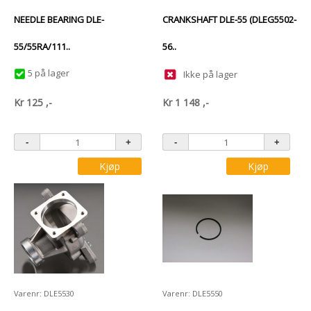
NEEDLE BEARING DLE-
CRANKSHAFT DLE-55 (DLEG5502-
55/55RA/111..
56..
5 på lager
Ikke på lager
Kr
125
,-
Kr
1 148
,-
Kjøp
Kjøp
Varenr: DLE5530
Varenr: DLE5550