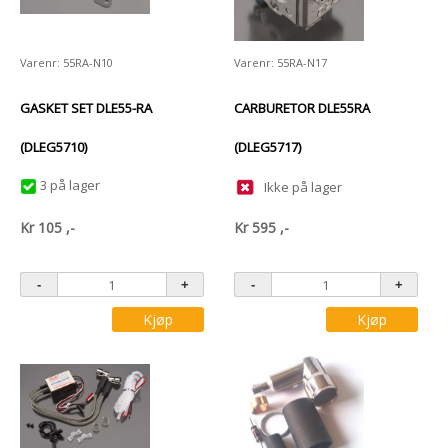
Varenr: 55RA-N10
Varenr: 55RA-N17
GASKET SET DLE55-RA
CARBURETOR DLE55RA
(DLEG5710)
(DLEG5717)
3 på lager
Ikke på lager
Kr
105
,-
Kr
595
,-
Kjøp
Kjøp