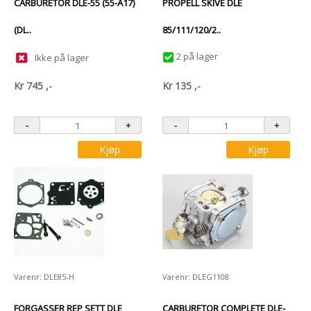
CARBURETOR DLE-55 (55-A17)
PROPELL SKIVE DLE
(DL..
85/111/120/2..
2 på lager
Ikke på lager
Kr
745
,-
Kr
135
,-
Kjøp
Kjøp
Varenr: DLE85-H
Varenr: DLEG1108
FORGASSER REP SETT DLE
CARBURETOR COMPLETE DLE-