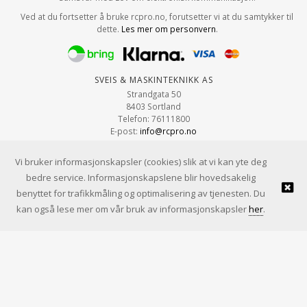
Ved at du fortsetter å bruke rcpro.no, forutsetter vi at du samtykker til
dette.
Les mer om personvern
.
Sveis & Maskinteknikk AS
Strandgata 50
8403 Sortland
Telefon: 76111800
E-post:
info@rcpro.no
Org.nr: 979 663 315
Vi bruker informasjonskapsler (cookies) slik at vi kan yte deg
bedre service. Informasjonskapslene blir hovedsakelig
benyttet for trafikkmåling og optimalisering av tjenesten. Du
© Sveis & Maskinteknikk AS |
Design
&
implementasjon av Kréatif
kan også lese mer om vår bruk av informasjonskapsler
her
.