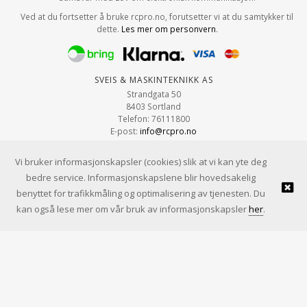
Ved at du fortsetter å bruke rcpro.no, forutsetter vi at du samtykker til
dette.
Les mer om personvern
.
Sveis & Maskinteknikk AS
Strandgata 50
8403 Sortland
Telefon: 76111800
E-post:
info@rcpro.no
Org.nr: 979 663 315
Vi bruker informasjonskapsler (cookies) slik at vi kan yte deg
bedre service. Informasjonskapslene blir hovedsakelig
benyttet for trafikkmåling og optimalisering av tjenesten. Du
© Sveis & Maskinteknikk AS |
Design
&
implementasjon av Kréatif
kan også lese mer om vår bruk av informasjonskapsler
her
.