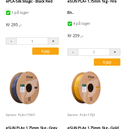
ePLA-Silk Magic - Black Red
eSUN PLA+ 1.75mm 1kg - Fire
1 på lager
En..
4 på lager
Kr
295
,-
Kr
259
,-
Kjøp
Kjøp
Varenr: PLA+175H1
Varenr: PLA+175J1
eSUN PLA+ 1.75mm 1kg - Grey
eSUN PLA+ 1.75mm 1kg - Gold