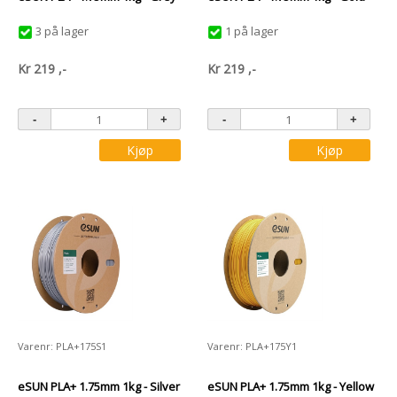
3 på lager
1 på lager
Kr
219
,-
Kr
219
,-
Kjøp
Kjøp
Varenr: PLA+175S1
Varenr: PLA+175Y1
eSUN PLA+ 1.75mm 1kg - Silver
eSUN PLA+ 1.75mm 1kg - Yellow