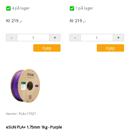
4 på lager
1 på lager
Kr
219
,-
Kr
219
,-
Kjøp
Kjøp
Varenr: PLA+175Z1
eSUN PLA+ 1.75mm 1kg - Purple