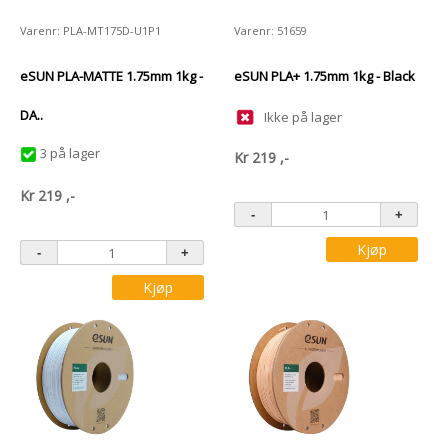
Varenr: PLA-MT175D-U1P1
Varenr: 51659
eSUN PLA-MATTE 1.75mm 1kg -
eSUN PLA+ 1.75mm 1kg - Black
DA..
Ikke på lager
3 på lager
Kr
219
,-
Kr
219
,-
Kjøp
Kjøp