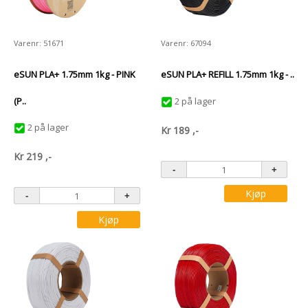
Varenr: 51671
Varenr: 67094
eSUN PLA+ 1.75mm 1kg - PINK
eSUN PLA+ REFILL 1.75mm 1kg - ..
(P..
2 på lager
2 på lager
Kr
189
,-
Kr
219
,-
Kjøp
Kjøp