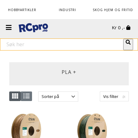
HOBBYARTIKLER
INDUSTRI
SKOG HJEM OG FRITID
Kr
0
,-
PLA +
Sorter på
Vis filter