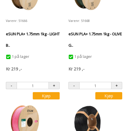
Varenr: 51666
Varenr: 51668
eSUN PLA+ 1.75mm 1kg - LIGHT
eSUN PLA+ 1.75mm 1kg - OLIVE
B..
G..
1 på lager
1 på lager
Kr
219
,-
Kr
219
,-
Kjøp
Kjøp