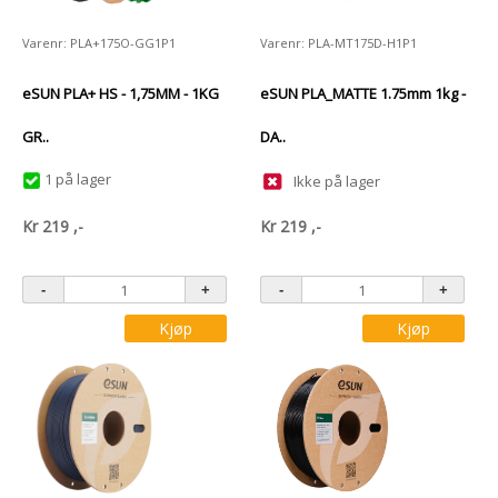
Varenr: PLA+175O-GG1P1
Varenr: PLA-MT175D-H1P1
eSUN PLA+ HS - 1,75MM - 1KG
eSUN PLA_MATTE 1.75mm 1kg -
GR..
DA..
1 på lager
Ikke på lager
Kr
219
,-
Kr
219
,-
Kjøp
Kjøp