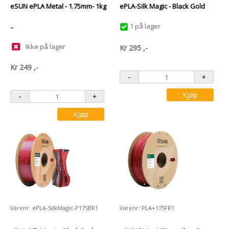
eSUN ePLA Metal - 1.75mm- 1kg
ePLA-Silk Magic - Black Gold
..
1 på lager
Ikke på lager
Kr
295
,-
Kr
249
,-
Kjøp
Kjøp
Varenr: ePLA-SilkMagic-P175BR1
Varenr: PLA+175FR1