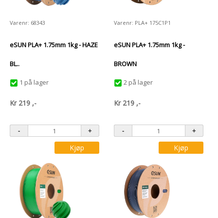
Varenr: 68343
Varenr: PLA+ 175C1P1
eSUN PLA+ 1.75mm 1kg - HAZE
eSUN PLA+ 1.75mm 1kg -
BL..
BROWN
1 på lager
2 på lager
Kr
219
,-
Kr
219
,-
Kjøp
Kjøp