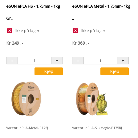
eSUN ePLA HS - 1,75mm - 1kg
eSUN ePLA Metal - 1.75mm- 1kg
Gr..
..
Ikke på lager
Ikke på lager
Kr
249
,-
Kr
369
,-
Kjøp
Kjøp
Varenr: ePLA-Metal-P175J1
Varenr: ePLA-SilkMagic-P175BJ1