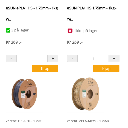
eSUN ePLA+ HS - 1,75mm - 1kg
eSUN PLA+ HS 1.75mm - 1kg -
W..
Ye..
3 på lager
Ikke på lager
Kr
269
,-
Kr
269
,-
Kjøp
Kjøp
Varenr: EPLA-HF-P175H1
Varenr: ePLA-Metal-P175AB1