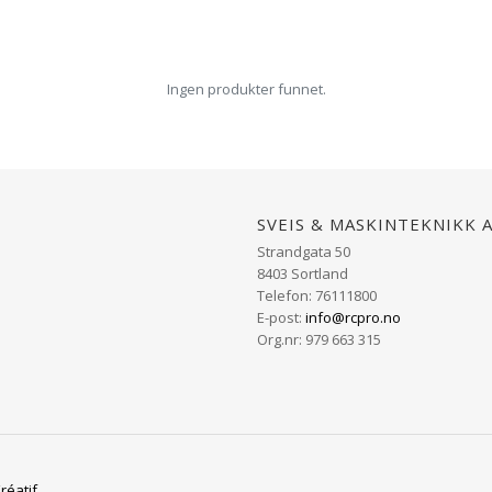
Ingen produkter funnet.
Sveis & Maskinteknikk 
Strandgata 50
8403 Sortland
Telefon: 76111800
E-post:
info@rcpro.no
Org.nr: 979 663 315
réatif