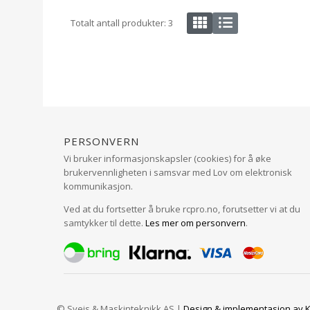
Totalt antall produkter:
3
Personvern
Vi bruker informasjonskapsler (cookies) for å øke
brukervennligheten i samsvar med Lov om elektronisk
kommunikasjon.
Ved at du fortsetter å bruke rcpro.no, forutsetter vi at du
samtykker til dette.
Les mer om personvern
.
© Sveis & Maskinteknikk AS |
Design
&
implementasjon av K