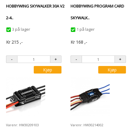
HOBBYWING SKYWALKER 30A V2
HOBBYWING PROGRAM CARD
2-4..
SKYWALK..
3 på lager
1 på lager
Kr
215
,-
Kr
168
,-
Kjøp
Kjøp
Varenr: HW30209103
Varenr: HW30214002