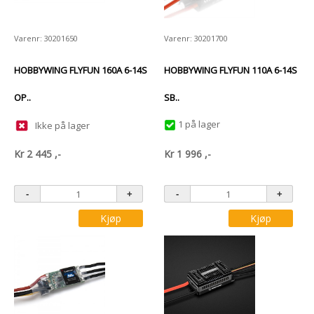
Varenr: 30201650
Varenr: 30201700
HOBBYWING FLYFUN 160A 6-14S
HOBBYWING FLYFUN 110A 6-14S
OP..
SB..
1 på lager
Ikke på lager
Kr
2 445
,-
Kr
1 996
,-
Kjøp
Kjøp