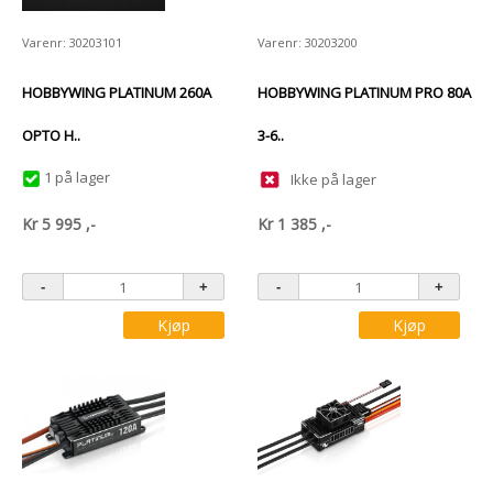
Varenr: 30203101
Varenr: 30203200
HOBBYWING PLATINUM 260A
HOBBYWING PLATINUM PRO 80A
OPTO H..
3-6..
1 på lager
Ikke på lager
Kr
5 995
,-
Kr
1 385
,-
Kjøp
Kjøp