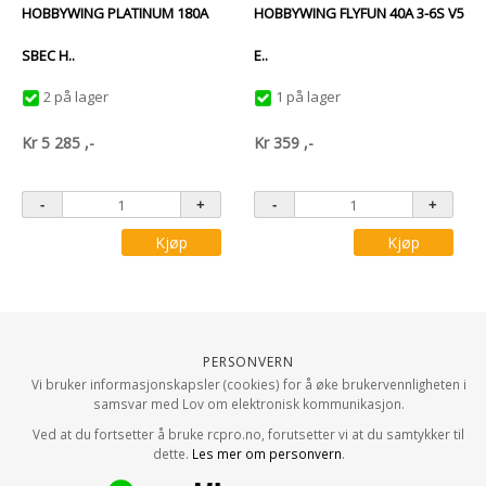
HOBBYWING PLATINUM 180A
HOBBYWING FLYFUN 40A 3-6S V5
SBEC H..
E..
2 på lager
1 på lager
Kr
5 285
,-
Kr
359
,-
Kjøp
Kjøp
Personvern
Vi bruker informasjonskapsler (cookies) for å øke brukervennligheten i
samsvar med Lov om elektronisk kommunikasjon.
Ved at du fortsetter å bruke rcpro.no, forutsetter vi at du samtykker til
dette.
Les mer om personvern
.