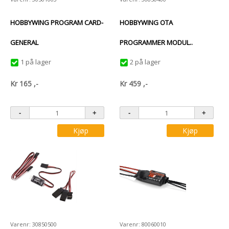
HOBBYWING PROGRAM CARD-
HOBBYWING OTA
GENERAL
PROGRAMMER MODUL..
1 på lager
2 på lager
Kr
165
,-
Kr
459
,-
Kjøp
Kjøp
Varenr: 30850500
Varenr: 80060010