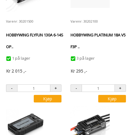
Varenr: 30201500
Varenr: 30202100
HOBBYWING FLYFUN 130A 6-14S
HOBBYWING PLATINUM 18A V5
OP..
F3P ..
1 på lager
3 på lager
Kr
2 015
,-
Kr
295
,-
Kjøp
Kjøp