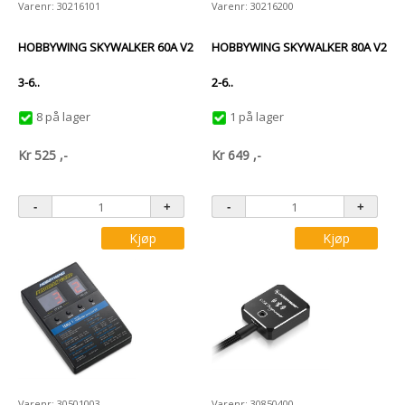
Varenr: 30216101
Varenr: 30216200
HOBBYWING SKYWALKER 60A V2
HOBBYWING SKYWALKER 80A V2
3-6..
2-6..
8 på lager
1 på lager
Kr
525
,-
Kr
649
,-
Kjøp
Kjøp
Varenr: 30501003
Varenr: 30850400