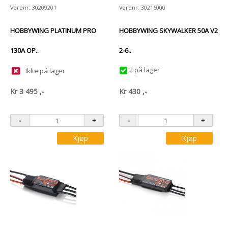
Varenr: 30209201
Varenr: 30216000
HOBBYWING PLATINUM PRO
HOBBYWING SKYWALKER 50A V2
130A OP..
2-6..
2 på lager
Ikke på lager
Kr
3 495
,-
Kr
430
,-
Kjøp
Kjøp