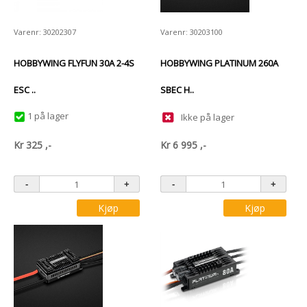
Varenr: 30202307
Varenr: 30203100
HOBBYWING FLYFUN 30A 2-4S
HOBBYWING PLATINUM 260A
ESC ..
SBEC H..
1 på lager
Ikke på lager
Kr
325
,-
Kr
6 995
,-
Kjøp
Kjøp