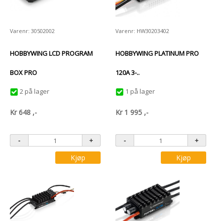
Varenr: 30502002
Varenr: HW30203402
HOBBYWING LCD PROGRAM
HOBBYWING PLATINUM PRO
BOX PRO
120A 3-..
2 på lager
1 på lager
Kr
648
,-
Kr
1 995
,-
Kjøp
Kjøp