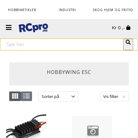
HOBBYARTIKLER
INDUSTRI
SKOG HJEM OG FRITID
Kr
0
,-
HOBBYWING ESC
Sorter på
Vis filter