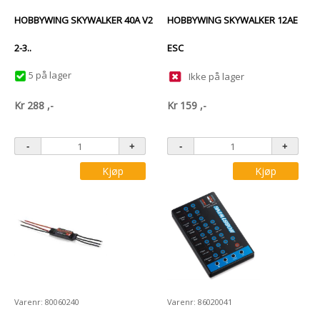
HOBBYWING SKYWALKER 40A V2
HOBBYWING SKYWALKER 12AE
2-3..
ESC
5 på lager
Ikke på lager
Kr
288
,-
Kr
159
,-
Kjøp
Kjøp
Varenr: 80060240
Varenr: 86020041