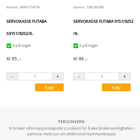
Varenr: NMFUT4374
Varenr: TWLXH398
SERVOKASSE FUTABA
SERVOKASSE FUTABA 9151/9252
S9151/9252/9..
/9..
4 på lager
3 på lager
Kr
85
,-
Kr
86
,-
Kjøp
Kjøp
Personvern
Vi bruker informasjonskapsler (cookies) for å øke brukervennligheten i
samsvar med Lov om elektronisk kommunikasjon.