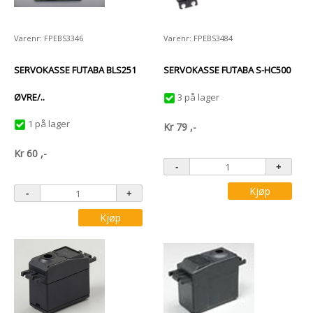
Varenr: FPEBS3346
Varenr: FPEBS3484
SERVOKASSE FUTABA BLS251
SERVOKASSE FUTABA S-HC500
ØVRE/..
3 på lager
1 på lager
Kr
79
,-
Kr
60
,-
Kjøp
Kjøp