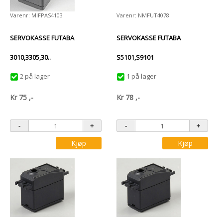
Varenr: MIFPAS4103
Varenr: NMFUT4078
SERVOKASSE FUTABA
SERVOKASSE FUTABA
3010,3305,30..
S5101,S9101
2 på lager
1 på lager
Kr
75
,-
Kr
78
,-
Kjøp
Kjøp