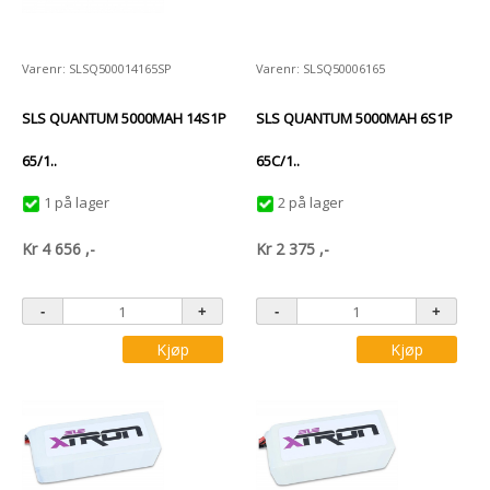
Varenr: SLSQ500014165SP
Varenr: SLSQ50006165
SLS QUANTUM 5000MAH 14S1P
SLS QUANTUM 5000MAH 6S1P
65/1..
65C/1..
1 på lager
2 på lager
Kr
4 656
,-
Kr
2 375
,-
Kjøp
Kjøp