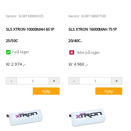
Varenr: SLSXT100006125
Varenr: SLSXT160007120
SLS XTRON 10000MAH 6S1P
SLS XTRON 16000MAH 7S1P
25/50C
20/40C..
2 på lager
Ikke på lager
Kr
2 974
,-
Kr
4 960
,-
Kjøp
Kjøp