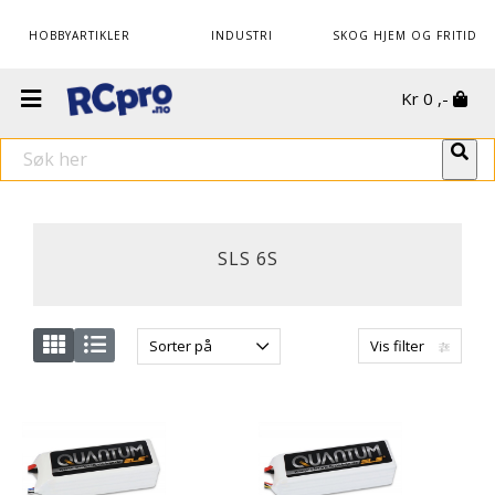
HOBBYARTIKLER
INDUSTRI
SKOG HJEM OG FRITID
Kr
0
,-
SLS 6S
Sorter på
Vis filter