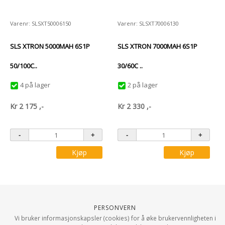
Varenr: SLSXT50006150
Varenr: SLSXT70006130
SLS XTRON 5000MAH 6S1P
SLS XTRON 7000MAH 6S1P
50/100C..
30/60C ..
4 på lager
2 på lager
Kr
2 175
,-
Kr
2 330
,-
Kjøp
Kjøp
Personvern
Vi bruker informasjonskapsler (cookies) for å øke brukervennligheten i