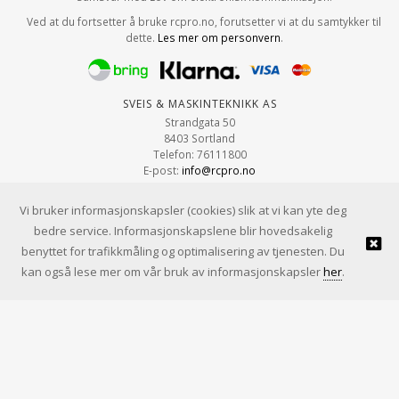
Ved at du fortsetter å bruke rcpro.no, forutsetter vi at du samtykker til
dette.
Les mer om personvern
.
Sveis & Maskinteknikk AS
Strandgata 50
8403 Sortland
Telefon: 76111800
E-post:
info@rcpro.no
Org.nr: 979 663 315
Vi bruker informasjonskapsler (cookies) slik at vi kan yte deg
bedre service. Informasjonskapslene blir hovedsakelig
benyttet for trafikkmåling og optimalisering av tjenesten. Du
© Sveis & Maskinteknikk AS |
Design
&
implementasjon av Kréatif
kan også lese mer om vår bruk av informasjonskapsler
her
.