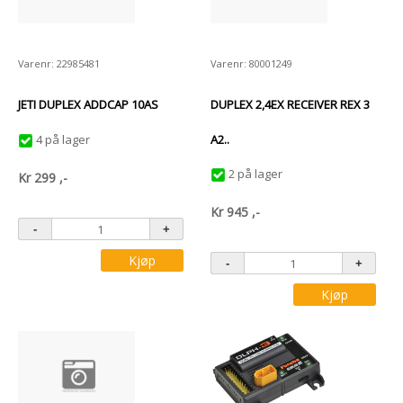
Varenr: 22985481
Varenr: 80001249
JETI DUPLEX ADDCAP 10AS
DUPLEX 2,4EX RECEIVER REX 3
4 på lager
A2..
2 på lager
Kr
299
,-
Kr
945
,-
Kjøp
Kjøp