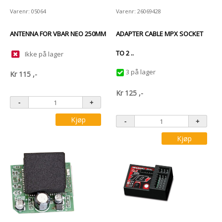
Varenr: 05064
Varenr: 26069428
ANTENNA FOR VBAR NEO 250MM
ADAPTER CABLE MPX SOCKET
TO 2 ..
Ikke på lager
3 på lager
Kr
115
,-
Kr
125
,-
Kjøp
Kjøp