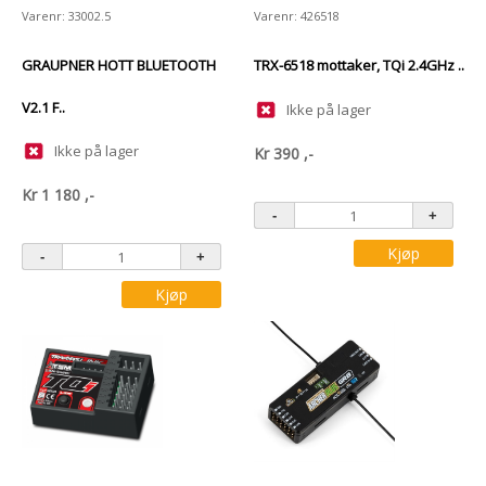
Varenr: 33002.5
Varenr: 426518
GRAUPNER HOTT BLUETOOTH
TRX-6518 mottaker, TQi 2.4GHz ..
V2.1 F..
Ikke på lager
Ikke på lager
Kr
390
,-
Kr
1 180
,-
Kjøp
Kjøp