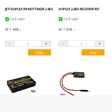
JETI DUPLEX R9 MOTTAKER 2.4EX
DUPLEX 2,4EX RECEIVER R5l
4 på lager
2 på lager
Kr
1 439
,-
Kr
1 018
,-
Kjøp
Kjøp
Varenr: 80001227
Varenr: 80001228