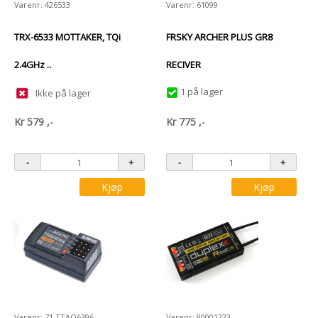
Varenr: 426533
Varenr: 61099
TRX-6533 MOTTAKER, TQi
FRSKY ARCHER PLUS GR8
2.4GHz ..
RECIVER
1 på lager
Ikke på lager
Kr
579
,-
Kr
775
,-
Kjøp
Kjøp
Varenr: 71.TTAQ6396
Varenr: 80001223