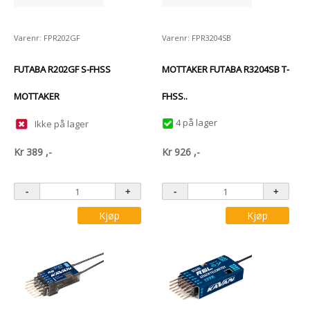
Varenr: FPR202GF
Varenr: FPR3204SB
FUTABA R202GF S-FHSS
MOTTAKER FUTABA R3204SB T-
MOTTAKER
FHSS..
4 på lager
Ikke på lager
Kr
389
,-
Kr
926
,-
Kjøp
Kjøp