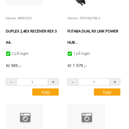
Varenr: 80001251
Varenr: FP05102759-3
DUPLEX 2,4EX RECEIVER REX 3
FUTABA DUAL RX LINK POWER
A4..
HUB ..
2 på lager
1 på lager
Kr
989
,-
Kr
1 979
,-
Kjøp
Kjøp