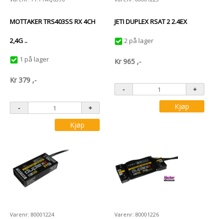
MOTTAKER TRS403SS RX 4CH
JETI DUPLEX RSAT 2 2.4EX
2,4G ..
2 på lager
1 på lager
Kr
965
,-
Kr
379
,-
Kjøp
Kjøp
Varenr: 80001224
Varenr: 80001226