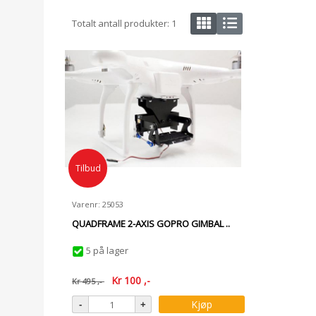
Totalt antall produkter:
1
Tilbud
Varenr: 25053
QUADFRAME 2-AXIS GOPRO GIMBAL ..
5 på lager
Kr
100
,-
Kr
495
,-
Kjøp