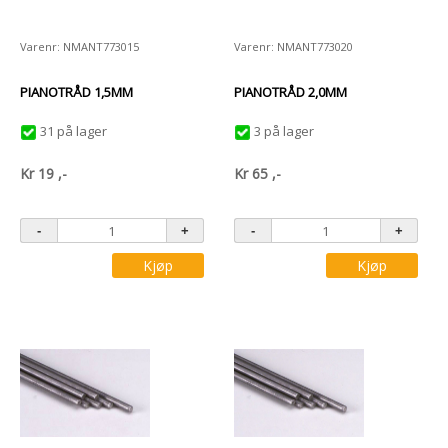
Varenr: NMANT773015
Varenr: NMANT773020
PIANOTRÅD 1,5MM
PIANOTRÅD 2,0MM
31 på lager
3 på lager
Kr
19
,-
Kr
65
,-
Kjøp
Kjøp