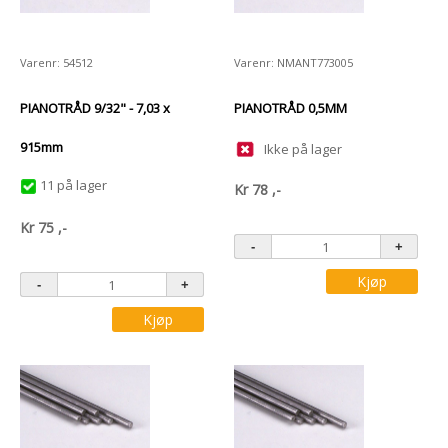
Varenr: 54512
Varenr: NMANT773005
PIANOTRÅD 9/32" - 7,03 x
PIANOTRÅD 0,5MM
915mm
Ikke på lager
11 på lager
Kr
78
,-
Kr
75
,-
Kjøp
Kjøp