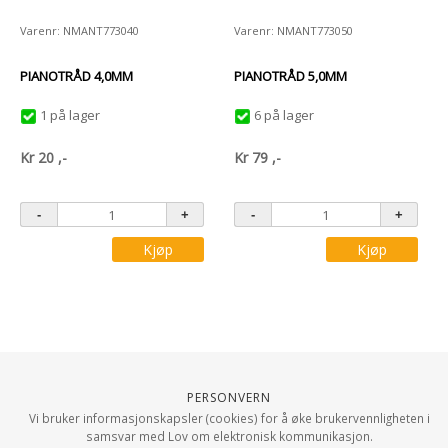
Varenr: NMANT773040
Varenr: NMANT773050
PIANOTRÅD 4,0MM
PIANOTRÅD 5,0MM
1 på lager
6 på lager
Kr
20
,-
Kr
79
,-
Kjøp
Kjøp
Personvern
Vi bruker informasjonskapsler (cookies) for å øke brukervennligheten i
samsvar med Lov om elektronisk kommunikasjon.