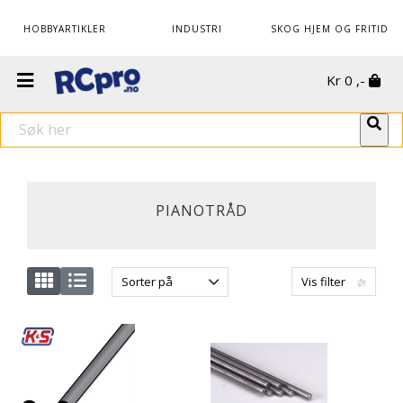
HOBBYARTIKLER
INDUSTRI
SKOG HJEM OG FRITID
Kr
0
,-
PIANOTRÅD
Sorter på
Vis filter