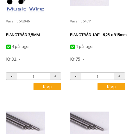
Varenr: 543946
Varenr: 54511
PIANOTRÅD 3,5MM
PIANOTRÅD 1/4" - 6,25 x 915mm
4 på lager
1 på lager
Kr
32
,-
Kr
75
,-
Kjøp
Kjøp