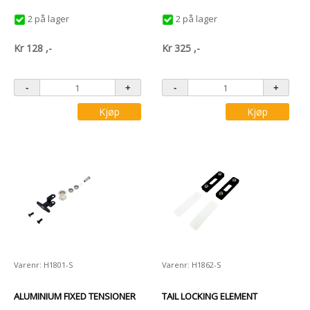
2 på lager
2 på lager
Kr
128
,-
Kr
325
,-
Kjøp
Kjøp
Varenr: H1801-S
Varenr: H1862-S
ALUMINIUM FIXED TENSIONER
TAIL LOCKING ELEMENT