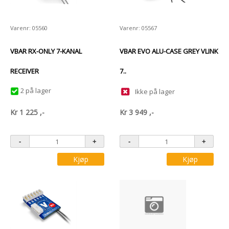
Varenr: 05560
Varenr: 05567
VBAR RX-ONLY 7-KANAL
VBAR EVO ALU-CASE GREY VLINK
RECEIVER
7..
2 på lager
Ikke på lager
Kr
1 225
,-
Kr
3 949
,-
Kjøp
Kjøp