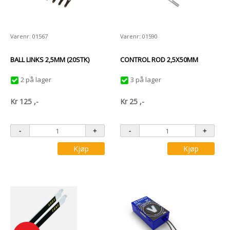
Varenr: 01567
Varenr: 01590
BALL LINKS 2,5MM (20STK)
CONTROL ROD 2,5X50MM
2 på lager
3 på lager
Kr
125
,-
Kr
25
,-
Kjøp
Kjøp