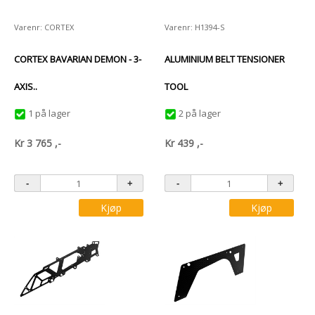
Varenr: CORTEX
Varenr: H1394-S
CORTEX BAVARIAN DEMON - 3-
ALUMINIUM BELT TENSIONER
AXIS..
TOOL
1 på lager
2 på lager
Kr
3 765
,-
Kr
439
,-
Kjøp
Kjøp