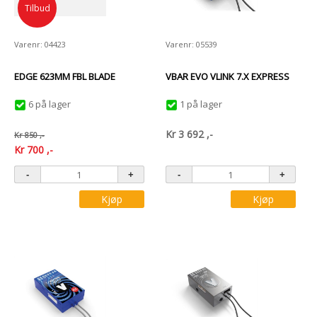
Tilbud
Varenr: 04423
Varenr: 05539
EDGE 623MM FBL BLADE
VBAR EVO VLINK 7.X EXPRESS
6 på lager
1 på lager
Kr
3 692
,-
Kr
850
,-
Kr
700
,-
Kjøp
Kjøp