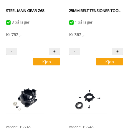
STEEL MAIN GEAR Z68
25MM BELT TENSIONER TOOL
3 på lager
1 på lager
Kr
762
,-
Kr
362
,-
Kjøp
Kjøp
Varenr: H1773-S
Varenr: H1774-S