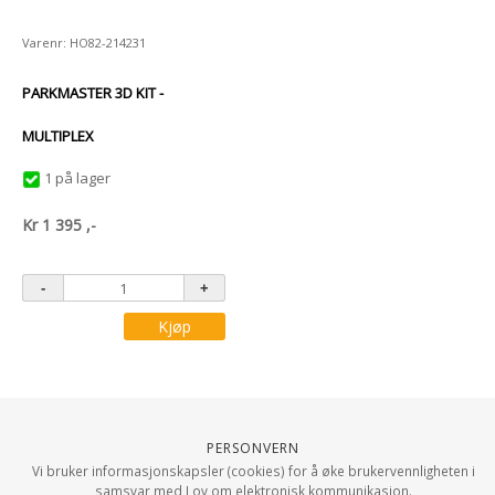
Varenr: HO82-214231
PARKMASTER 3D KIT -
MULTIPLEX
1 på lager
Kr
1 395
,-
Kjøp
Personvern
Vi bruker informasjonskapsler (cookies) for å øke brukervennligheten i
samsvar med Lov om elektronisk kommunikasjon.