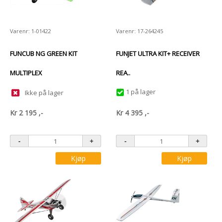
Varenr: 1-01422
Varenr: 17-264245
FUNCUB NG GREEN KIT
FUNJET ULTRA KIT+ RECEIVER
MULTIPLEX
REA..
1 på lager
Ikke på lager
Kr
2 195
,-
Kr
4 395
,-
Kjøp
Kjøp