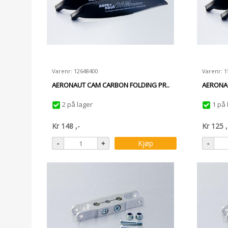
Varenr: 12648400
Varenr: 
AERONAUT CAM CARBON FOLDING PR..
AERONAU
2 på lager
1 på 
Kr
148
,-
Kr
125
,
Kjøp