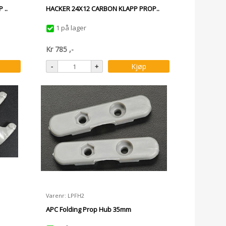
 ..
HACKER 24X12 CARBON KLAPP PROP..
1 på lager
Kr
785
,-
Kjøp
Varenr: LPFH2
APC Folding Prop Hub 35mm