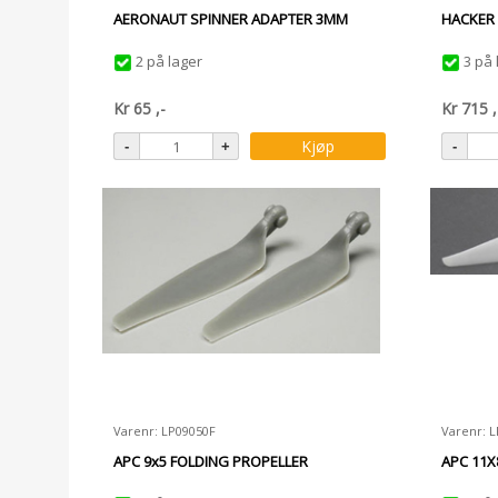
AERONAUT SPINNER ADAPTER 3MM
HACKER 
2 på lager
3 på 
Kr
65
,-
Kr
715
,
Kjøp
Varenr: LP09050F
Varenr: 
APC 9x5 FOLDING PROPELLER
APC 11X