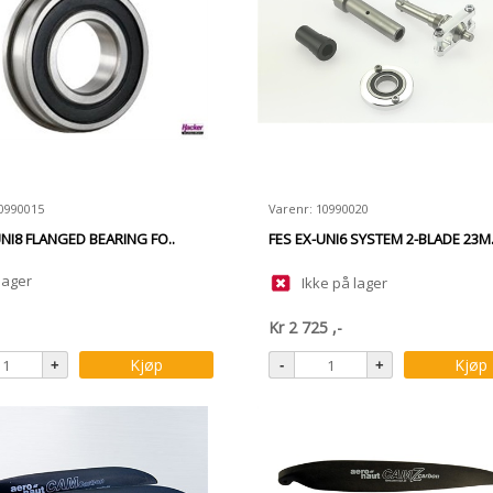
10990015
Varenr: 10990020
UNI8 FLANGED BEARING FO..
FES EX-UNI6 SYSTEM 2-BLADE 23M.
lager
Ikke på lager
Kr
2 725
,-
Kjøp
Kjøp