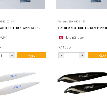
9940100-148
Varenr: 19940100-157
ALU.HUB FOR KLAPP PROPE..
HACKER ALU.HUB FOR KLAPP PROP
lager
Ikke på lager
-
Kr
165
,-
Kjøp
Kjøp