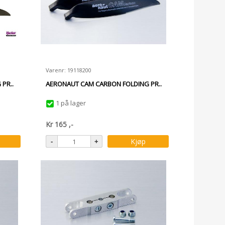
Varenr: 19118200
PR..
AERONAUT CAM CARBON FOLDING PR..
1 på lager
Kr
165
,-
Kjøp