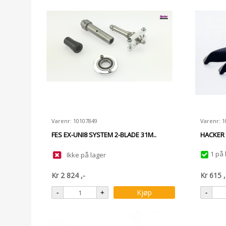
Varenr: 10107849
Varenr: 
FES EX-UNI8 SYSTEM 2-BLADE 31M..
HACKER 
1 på 
Ikke på lager
Kr
2 824
,-
Kr
615
,
Kjøp