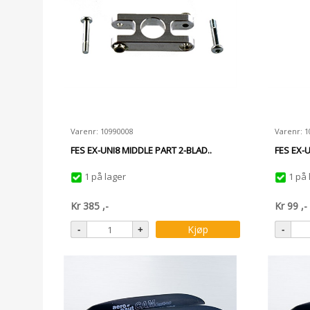
Varenr: 10990008
Varenr: 
FES EX-UNI8 MIDDLE PART 2-BLAD..
FES EX-
1 på lager
1 på 
Kr
385
,-
Kr
99
,-
Kjøp