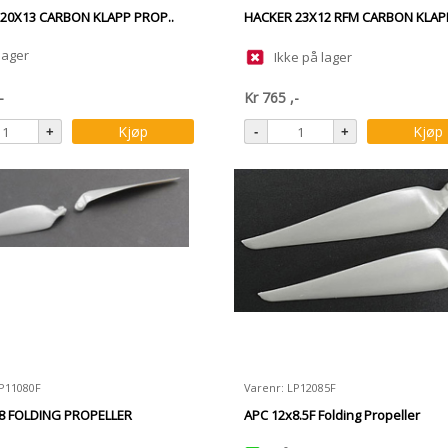
20X13 CARBON KLAPP PROP..
HACKER 23X12 RFM CARBON KLAPP
lager
Ikke på lager
-
Kr
765
,-
Kjøp
Kjøp
LP11080F
Varenr: LP12085F
8 FOLDING PROPELLER
APC 12x8.5F Folding Propeller