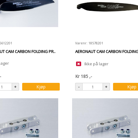
15612201
Varenr: 18578201
T CAM CARBON FOLDING PR..
AERONAUT CAM CARBON FOLDING 
lager
Ikke på lager
-
Kr
185
,-
Kjøp
Kjøp