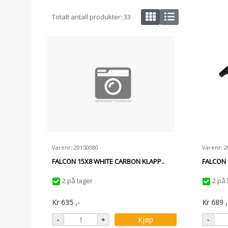
Totalt antall produkter:
33
Varenr: 20150080
Varenr: 
FALCON 15X8 WHITE CARBON KLAPP..
FALCON 
2 på lager
2 på 
Kr
635
,-
Kr
689
,
Kjøp