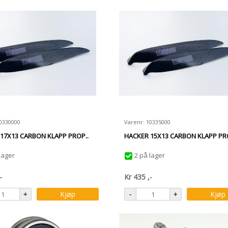
10330000
Varenr: 10335000
17X13 CARBON KLAPP PROP..
HACKER 15X13 CARBON KLAPP PRO
lager
2 på lager
-
Kr
435
,-
Kjøp
Kjøp