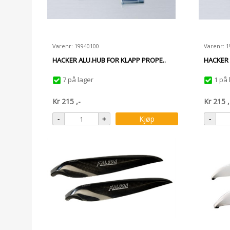
Varenr: 19940100
Varenr: 1
HACKER ALU.HUB FOR KLAPP PROPE..
HACKER 
7 på lager
1 på 
Kr
215
,-
Kr
215
,
Kjøp