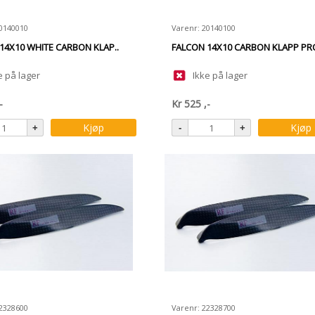
20140010
Varenr: 20140100
14X10 WHITE CARBON KLAP..
FALCON 14X10 CARBON KLAPP PRO
e på lager
Ikke på lager
-
Kr
525
,-
Kjøp
Kjøp
22328600
Varenr: 22328700