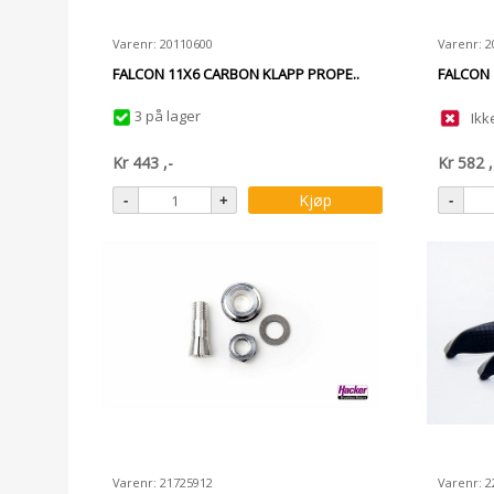
Varenr: 20110600
Varenr: 
FALCON 11X6 CARBON KLAPP PROPE..
FALCON 
3 på lager
Ikk
Kr
443
,-
Kr
582
,
Kjøp
Varenr: 21725912
Varenr: 