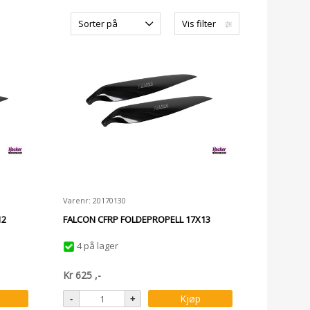
Sorter på
Vis filter
Varenr: 20170130
12
FALCON CFRP FOLDEPROPELL 17X13
4 på lager
Kr
625
,-
Kjøp