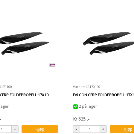
20170100
Varenr: 20170120
CFRP FOLDEPROPELL 17X10
FALCON CFRP FOLDEPROPELL 17X
lager
2 på lager
-
Kr
625
,-
Kjøp
Kjøp