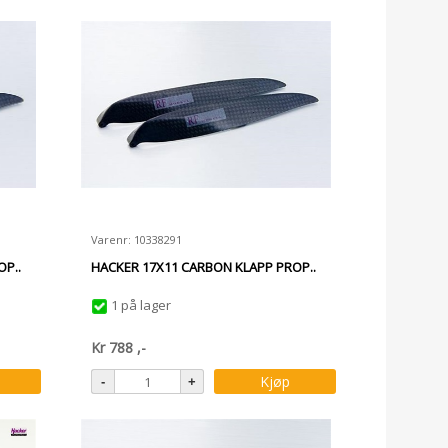
Varenr: 10338291
P..
HACKER 17X11 CARBON KLAPP PROP..
1 på lager
Kr
788
,-
Kjøp