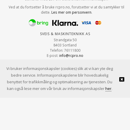
Ved at du fortsetter å bruke rcpro.no, forutsetter vi at du samtykker til
dette.
Les mer om personvern
.
Sveis & Maskinteknikk AS
Strandgata 50
8403 Sortland
Telefon: 76111800
E-post:
info@rcpro.no
Org.nr: 979 663 315
Vi bruker informasjonskapsler (cookies) slik at vi kan yte deg
bedre service. Informasjonskapslene blir hovedsakelig
benyttet for trafikkmåling og optimalisering av tjenesten. Du
© Sveis & Maskinteknikk AS |
Design
&
implementasjon av Kréatif
kan også lese mer om vår bruk av informasjonskapsler
her
.