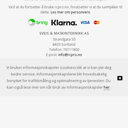
Ved at du fortsetter å bruke rcpro.no, forutsetter vi at du samtykker til
dette.
Les mer om personvern
.
Sveis & Maskinteknikk AS
Strandgata 50
8403 Sortland
Telefon: 76111800
E-post:
info@rcpro.no
Org.nr: 979 663 315
Vi bruker informasjonskapsler (cookies) slik at vi kan yte deg
bedre service. Informasjonskapslene blir hovedsakelig
benyttet for trafikkmåling og optimalisering av tjenesten. Du
© Sveis & Maskinteknikk AS |
Design
&
implementasjon av Kréatif
kan også lese mer om vår bruk av informasjonskapsler
her
.