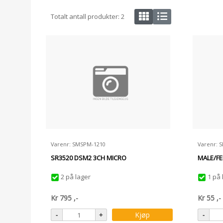
Totalt antall produkter:
2
Varenr: SMSPM-1210
Varenr: 
SR3520 DSM2 3CH MICRO
MALE/FE
2 på lager
1 på 
Kr
795
,-
Kr
55
,-
Kjøp