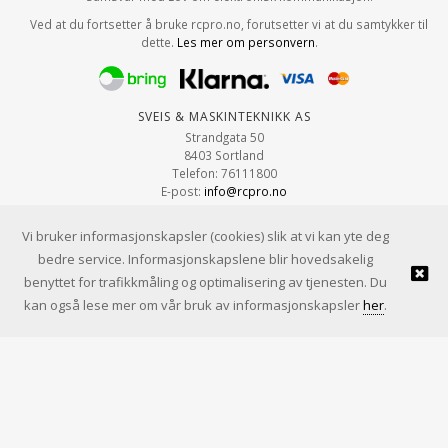
Ved at du fortsetter å bruke rcpro.no, forutsetter vi at du samtykker til
dette.
Les mer om personvern
.
Sveis & Maskinteknikk AS
Strandgata 50
8403 Sortland
Telefon: 76111800
E-post:
info@rcpro.no
Org.nr: 979 663 315
Vi bruker informasjonskapsler (cookies) slik at vi kan yte deg
bedre service. Informasjonskapslene blir hovedsakelig
benyttet for trafikkmåling og optimalisering av tjenesten. Du
© Sveis & Maskinteknikk AS |
Design
&
implementasjon av Kréatif
kan også lese mer om vår bruk av informasjonskapsler
her
.