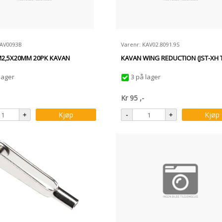
KAV0093B
Varenr: KAV02.8091.9S
M2,5X20MM 20PK KAVAN
KAVAN WING REDUCTION (JST-XH T
lager
3 på lager
Kr
95
,-
Kjøp
Kjøp