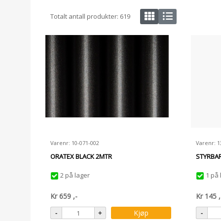
Totalt antall produkter:
619
Varenr: 10-071-002
Varenr: 1
ORATEX BLACK 2MTR
STYRBAR
2 på lager
1 på 
Kr
659
,-
Kr
145
,
Kjøp