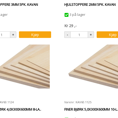
PPERE 3MM 5PK. KAVAN
HJULSTOPPERE 2MM 5PK. KAVAN
lager
3 på lager
Kr
29
,-
Kjøp
Kjøp
KAV60.1124
Varenr: KAV60.1125
JØRK 4,0X300X600MM 8-LA..
FINER BJØRK 5,0X300X600MM 10-L.