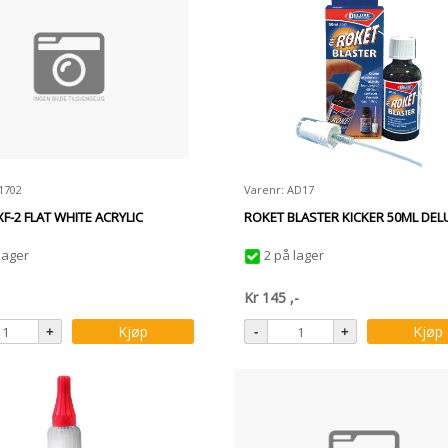
1702
Varenr: AD17
XF-2 FLAT WHITE ACRYLIC
ROKET BLASTER KICKER 50ML DELU
lager
2 på lager
Kr
145
,-
Kjøp
Kjøp