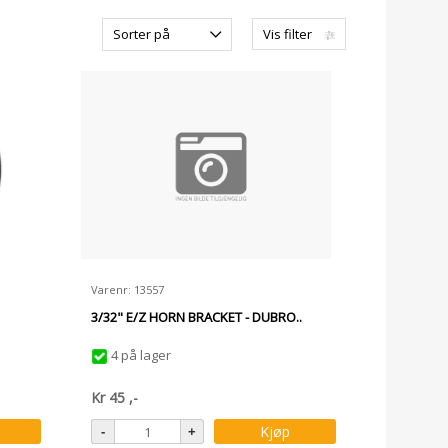
Sorter på
Vis filter
Varenr: 13557
3/32" E/Z HORN BRACKET - DUBRO..
4 på lager
Kr
45
,-
Kjøp