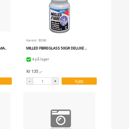
Varenr: BD69
MA..
MILLED FIBREGLASS 50GR DELUXE ..
4 på lager
Kr
135
,-
Kjøp