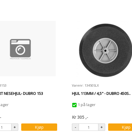
3153
Varenr: 13450SLX
T NESEHJUL- DUBRO 153
HJUL 113MM / 4,5" - DUBRO 450S..
lager
1 på lager
-
Kr
305
,-
Kjøp
Kjøp