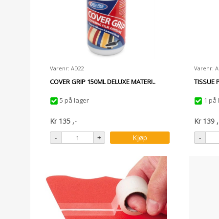
Varenr: AD22
Varenr: 
COVER GRIP 150ML DELUXE MATERI..
TISSUE 
5 på lager
1 på 
Kr
135
,-
Kr
139
,
Kjøp