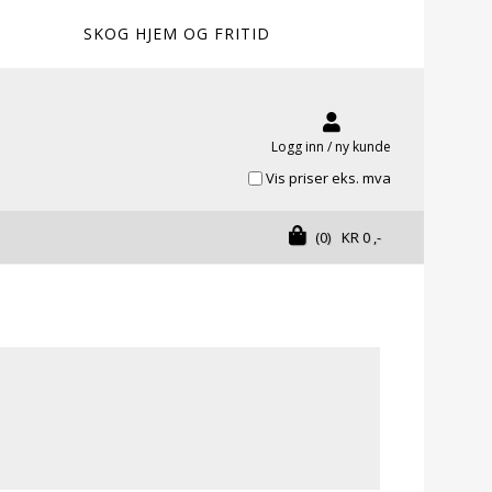
SKOG HJEM OG FRITID
Logg inn / ny kunde
Vis priser eks. mva
(0)
KR
0
,-