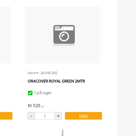
Varenr: 28-042-002
ORACOVER ROYAL GREEN 2MTR
1 på lager
Kr
525
,-
Kjøp