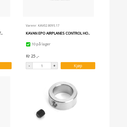
Varenr: KAV02.8095.17
..
KAVAN EPO AIRPLANES CONTROL HO..
10 på lager
Kr
25
,-
Kjøp