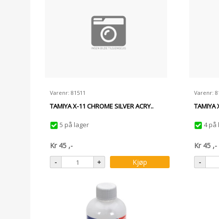
Varenr: 81511
Varenr: 8
TAMIYA X-11 CHROME SILVER ACRY..
TAMIYA 
5 på lager
4 på 
Kr
45
,-
Kr
45
,-
Kjøp