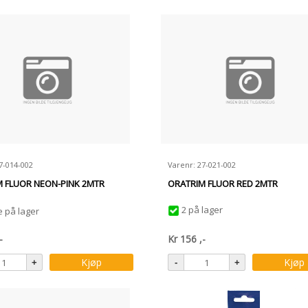
7-014-002
Varenr: 27-021-002
 FLUOR NEON-PINK 2MTR
ORATRIM FLUOR RED 2MTR
2 på lager
e på lager
-
Kr
156
,-
Kjøp
Kjøp