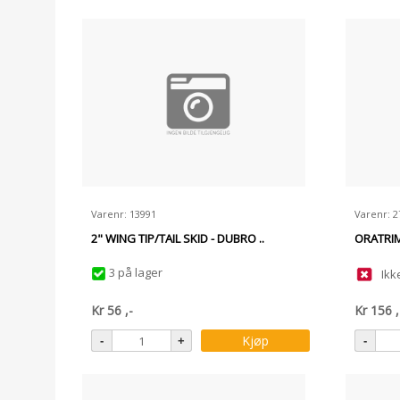
Varenr: 13991
Varenr: 2
2" WING TIP/TAIL SKID - DUBRO ..
ORATRIM
3 på lager
Ikk
Kr
56
,-
Kr
156
,
Kjøp