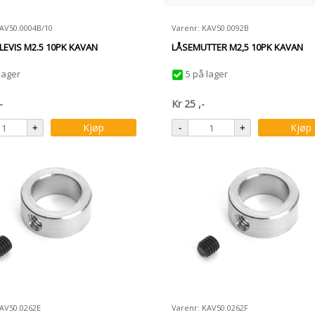
KAV50.0004B/10
Varenr: KAV50.0092B
LEVIS M2.5 10PK KAVAN
LÅSEMUTTER M2,5 10PK KAVAN
lager
5 på lager
-
Kr
25
,-
Kjøp
Kjøp
KAV50.0262E
Varenr: KAV50.0262F