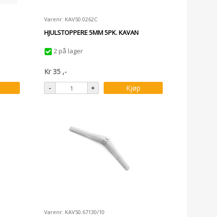
Varenr: KAV50.0262C
HJULSTOPPERE 5MM 5PK. KAVAN
2 på lager
Kr
35
,-
Kjøp
Varenr: KAV50.67130/10