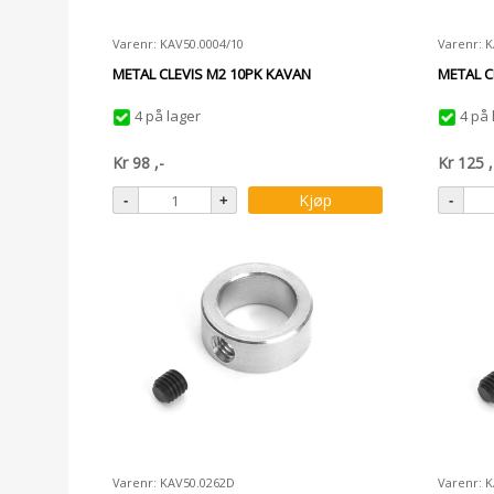
Varenr: KAV50.0004/10
Varenr: 
METAL CLEVIS M2 10PK KAVAN
METAL C
4 på lager
4 på 
Kr
98
,-
Kr
125
,
Kjøp
Varenr: KAV50.0262D
Varenr: 