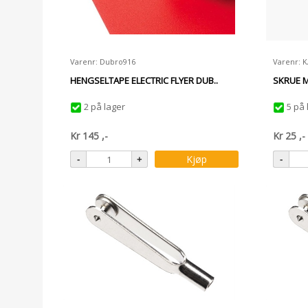
Varenr: Dubro916
Varenr: 
HENGSELTAPE ELECTRIC FLYER DUB..
SKRUE 
2 på lager
5 på 
Kr
145
,-
Kr
25
,-
Kjøp