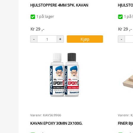
HJULSTOPPERE 4MM 5PK. KAVAN
HJULSTO
1 på lager
1 på 
Kr
29
,-
Kr
29
,-
Kjøp
Varenr: KAV56.9966
Varenr: 
KAVAN EPOXY 30MIN 2X100G.
FINER B