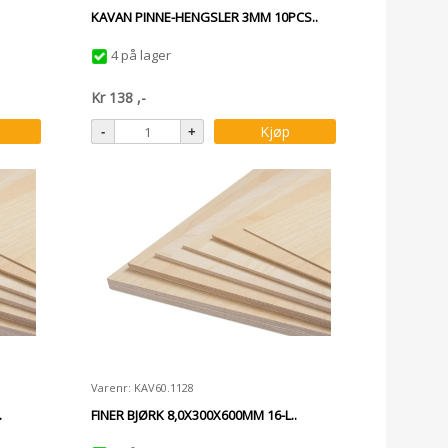
KAVAN PINNE-HENGSLER 3MM 10PCS..
4 på lager
Kr
138
,-
Kjøp
Varenr: KAV60.1128
.
FINER BJØRK 8,0X300X600MM 16-L..