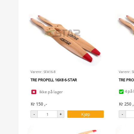
Varenr: SFA16-8
Varenr: 
TRE PROPELL 16X8 6-STAR
TRE PRO
4 på 
Ikke på lager
Kr
150
,-
Kr
250
,
Kjøp