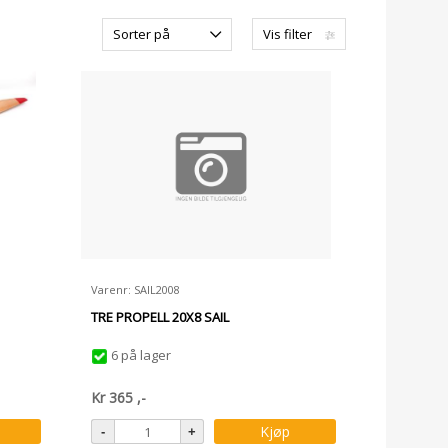
Sorter på
Vis filter
Varenr: SAIL2008
TRE PROPELL 20X8 SAIL
6 på lager
Kr
365
,-
Kjøp