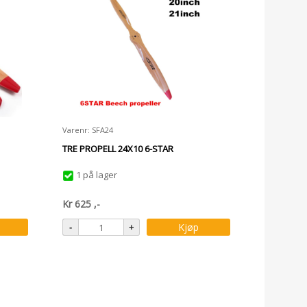
Varenr: SFA24
TRE PROPELL 24X10 6-STAR
1 på lager
Kr
625
,-
Kjøp