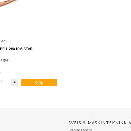
SFA28
PELL 28X10 6-STAR
lager
-
Kjøp
Sveis & Maskinteknikk 
Strandgata 50