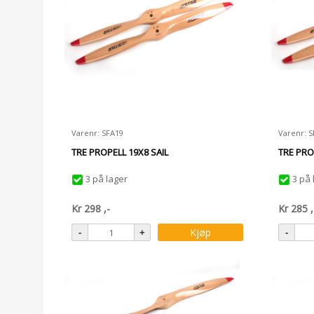
Varenr: SFA19
Varenr: 
TRE PROPELL 19X8 SAIL
TRE PRO
3 på lager
3 på 
Kr
298
,-
Kr
285
,
Kjøp