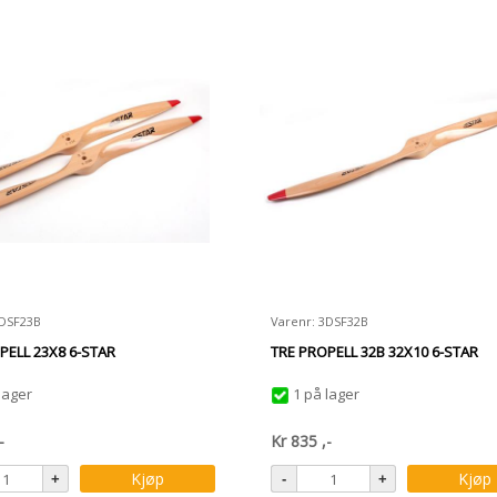
3DSF23B
Varenr: 3DSF32B
PELL 23X8 6-STAR
TRE PROPELL 32B 32X10 6-STAR
lager
1 på lager
-
Kr
835
,-
Kjøp
Kjøp