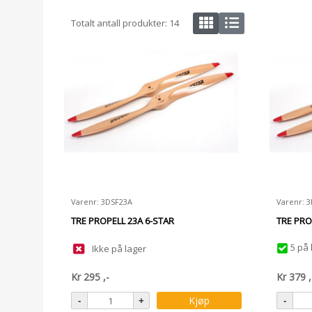
Totalt antall produkter:
14
Varenr: 3DSF23A
Varenr: 
TRE PROPELL 23A 6-STAR
TRE PRO
5 på 
Ikke på lager
Kr
295
,-
Kr
379
,
Kjøp