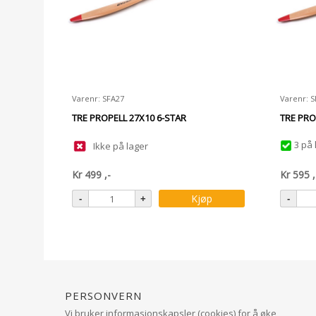
Varenr: SFA27
Varenr: 
TRE PROPELL 27X10 6-STAR
TRE PRO
3 på 
Ikke på lager
Kr
499
,-
Kr
595
,
Kjøp
Personvern
Vi bruker informasjonskapsler (cookies) for å øke