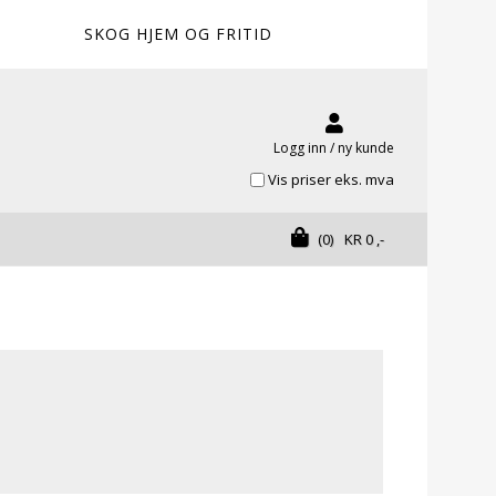
SKOG HJEM OG FRITID
Logg inn / ny kunde
Vis priser eks. mva
(0)
KR
0
,-