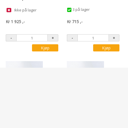
3 på lager
Ikke på lager
Kr
1 925
,-
Kr
715
,-
Kjøp
Kjøp
Varenr: 22328700
Varenr: 22328800
HACKER 23X12 RFM CARBON
HACKER 24X12 CARBON KLAPP
KLAPP ..
PROP..