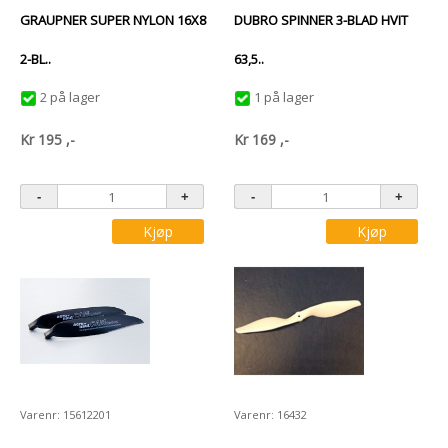
GRAUPNER SUPER NYLON 16X8
DUBRO SPINNER 3-BLAD HVIT
2-BL..
63,5..
2 på lager
1 på lager
Kr
195
,-
Kr
169
,-
Kjøp
Kjøp
Varenr: 15612201
Varenr: 16432