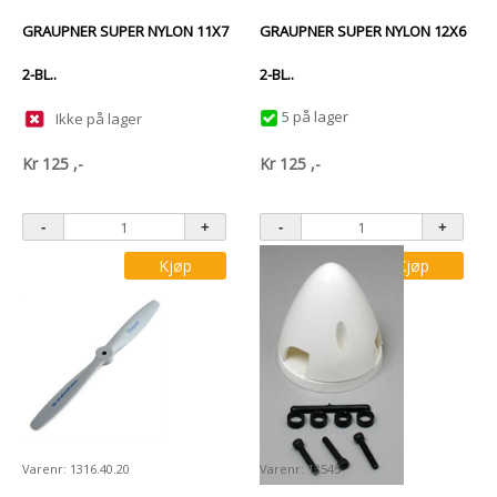
GRAUPNER SUPER NYLON 11X7
GRAUPNER SUPER NYLON 12X6
2-BL..
2-BL..
5 på lager
Ikke på lager
Kr
125
,-
Kr
125
,-
Kjøp
Kjøp
Varenr: 1316.40.20
Varenr: 13545