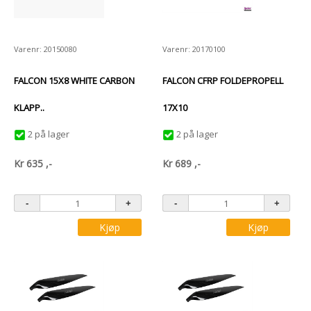
Varenr: 20150080
Varenr: 20170100
FALCON 15X8 WHITE CARBON
FALCON CFRP FOLDEPROPELL
KLAPP..
17X10
2 på lager
2 på lager
Kr
635
,-
Kr
689
,-
Kjøp
Kjøp