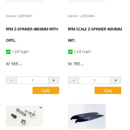
Varenr: 22391807
Varenr: 22392406
RFM Z-SPINNER 48X6MM WITH
RFM SCALE Z-SPINNER 40X6MM
OFFS..
WIT..
1 på lager
2 på lager
Kr
569
,-
Kr
785
,-
Kjøp
Kjøp