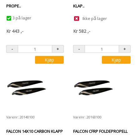
PROPE..
KLAP..
3 på lager
Ikke på lager
Kr
443
,-
Kr
582
,-
Kjøp
Kjøp
Varenr: 20140100
Varenr: 20160100
FALCON 14X10 CARBON KLAPP
FALCON CFRP FOLDEPROPELL