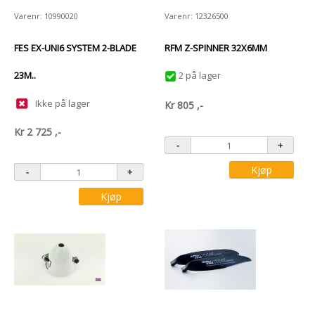
Varenr: 10990020
Varenr: 12326500
FES EX-UNI6 SYSTEM 2-BLADE
RFM Z-SPINNER 32X6MM
23M..
2 på lager
Ikke på lager
Kr
805
,-
Kr
2 725
,-
Kjøp
Kjøp