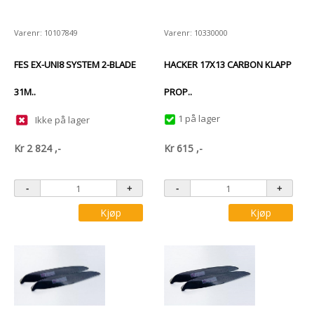
Varenr: 10107849
Varenr: 10330000
FES EX-UNI8 SYSTEM 2-BLADE
HACKER 17X13 CARBON KLAPP
31M..
PROP..
1 på lager
Ikke på lager
Kr
2 824
,-
Kr
615
,-
Kjøp
Kjøp