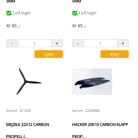
3MM
5MM
2 på lager
1 på lager
Kr
65
,-
Kr
65
,-
Kjøp
Kjøp
Varenr: 22123B
Varenr: 22328600
MEJZILK 22X12 CARBON
HACKER 20X13 CARBON KLAPP
PROPELL (..
PROP..