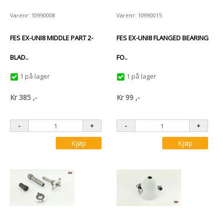
Varenr: 10990008
Varenr: 10990015
FES EX-UNI8 MIDDLE PART 2-
FES EX-UNI8 FLANGED BEARING
BLAD..
FO..
1 på lager
1 på lager
Kr
385
,-
Kr
99
,-
Kjøp
Kjøp