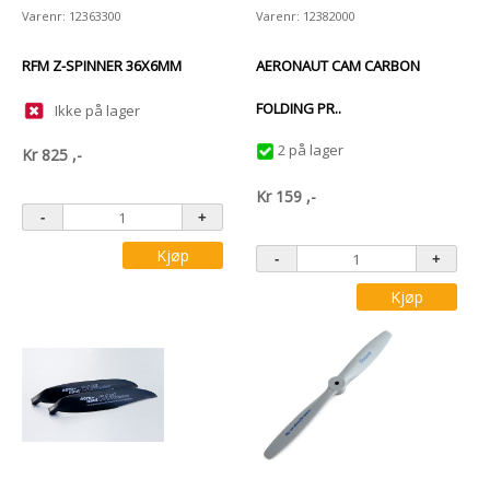
Varenr: 12363300
Varenr: 12382000
RFM Z-SPINNER 36X6MM
AERONAUT CAM CARBON
FOLDING PR..
Ikke på lager
2 på lager
Kr
825
,-
Kr
159
,-
Kjøp
Kjøp